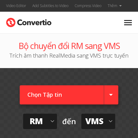
Video Editor
Add Subtitles to Video
Compress Video
Thêm
Bộ chuyển đổi RM sang VMS
Trích âm thanh RealMedia sang VMS trực tuyến
Chọn Tập tin
RM
VMS
đến