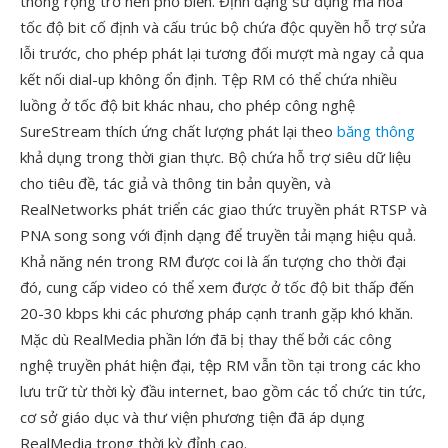
thông rộng trở nên phổ biến. Định dạng sử dụng mã hóa
tốc độ bit cố định và cấu trúc bộ chứa độc quyền hỗ trợ sửa
lỗi trước, cho phép phát lại tương đối mượt mà ngay cả qua
kết nối dial-up không ổn định. Tệp RM có thể chứa nhiều
luồng ở tốc độ bit khác nhau, cho phép công nghệ
SureStream thích ứng chất lượng phát lại theo
băng thông
khả dụng trong thời gian thực. Bộ chứa hỗ trợ siêu dữ liệu
cho tiêu đề, tác giả và thông tin bản quyền, và
RealNetworks phát triển các giao thức truyền phát RTSP và
PNA song song với định dạng để truyền tải mạng hiệu quả.
Khả năng nén trong RM được coi là ấn tượng cho thời đại
đó, cung cấp video có thể xem được ở tốc độ bit thấp đến
20-30 kbps khi các phương pháp cạnh tranh gặp khó khăn.
Mặc dù RealMedia phần lớn đã bị thay thế bởi các công
nghệ truyền phát hiện đại, tệp RM vẫn tồn tại trong các kho
lưu trữ từ thời kỳ đầu internet, bao gồm các tổ chức tin tức,
cơ sở giáo dục và thư viện phương tiện đã áp dụng
RealMedia trong thời kỳ đỉnh cao.