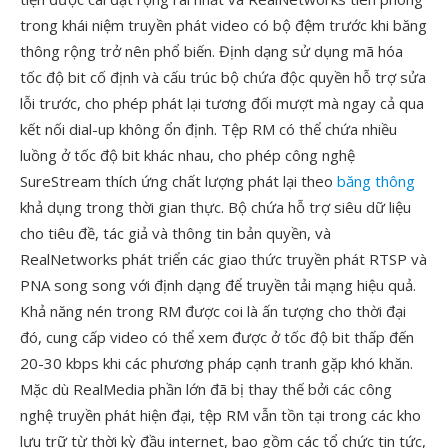
trong khái niệm truyền phát video có bộ đệm trước khi băng
thông rộng trở nên phổ biến. Định dạng sử dụng mã hóa
tốc độ bit cố định và cấu trúc bộ chứa độc quyền hỗ trợ sửa
lỗi trước, cho phép phát lại tương đối mượt mà ngay cả qua
kết nối dial-up không ổn định. Tệp RM có thể chứa nhiều
luồng ở tốc độ bit khác nhau, cho phép công nghệ
SureStream thích ứng chất lượng phát lại theo
băng thông
khả dụng trong thời gian thực. Bộ chứa hỗ trợ siêu dữ liệu
cho tiêu đề, tác giả và thông tin bản quyền, và
RealNetworks phát triển các giao thức truyền phát RTSP và
PNA song song với định dạng để truyền tải mạng hiệu quả.
Khả năng nén trong RM được coi là ấn tượng cho thời đại
đó, cung cấp video có thể xem được ở tốc độ bit thấp đến
20-30 kbps khi các phương pháp cạnh tranh gặp khó khăn.
Mặc dù RealMedia phần lớn đã bị thay thế bởi các công
nghệ truyền phát hiện đại, tệp RM vẫn tồn tại trong các kho
lưu trữ từ thời kỳ đầu internet, bao gồm các tổ chức tin tức,