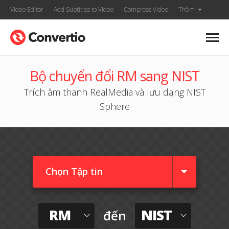
Video Editor
Add Subtitles to Video
Compress Video
Thêm
Bộ chuyển đổi RM sang NIST
Trích âm thanh RealMedia và lưu dạng NIST
Sphere
Chọn Tập tin
RM
NIST
đến