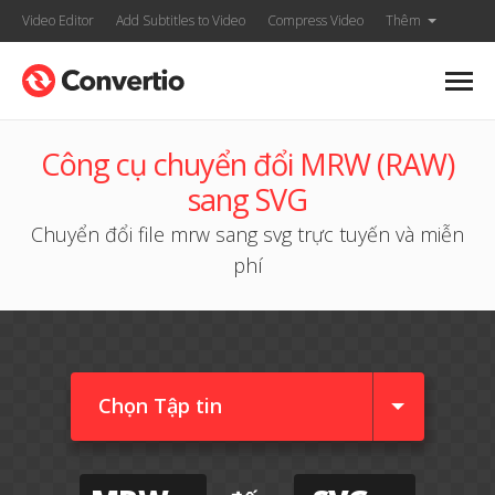
Video Editor
Add Subtitles to Video
Compress Video
Thêm
Công cụ chuyển đổi MRW (RAW)
sang SVG
Chuyển đổi file mrw sang svg trực tuyến và miễn
phí
Chọn Tập tin