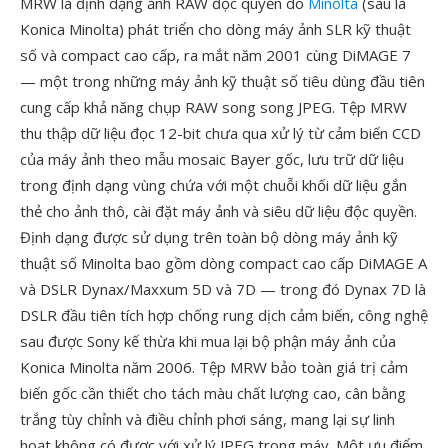
MRW là định dạng ảnh RAW độc quyền do
Minolta
(sau là
Konica Minolta) phát triển cho dòng máy ảnh SLR kỹ thuật
số và compact cao cấp, ra mắt năm 2001 cùng DiMAGE 7
— một trong những máy ảnh kỹ thuật số tiêu dùng đầu tiên
cung cấp khả năng chụp RAW song song JPEG. Tệp MRW
thu thập dữ liệu đọc 12-bit chưa qua xử lý từ cảm biến CCD
của máy ảnh theo mẫu mosaic Bayer gốc, lưu trữ dữ liệu
trong định dạng vùng chứa với một chuỗi khối dữ liệu gắn
thẻ cho ảnh thô, cài đặt máy ảnh và siêu dữ liệu độc quyền.
Định dạng được sử dụng trên toàn bộ dòng máy ảnh kỹ
thuật số Minolta bao gồm dòng compact cao cấp DiMAGE A
và DSLR Dynax/Maxxum 5D và 7D — trong đó Dynax 7D là
DSLR đầu tiên tích hợp chống rung dịch cảm biến, công nghệ
sau được Sony kế thừa khi mua lại bộ phận máy ảnh của
Konica Minolta năm 2006. Tệp MRW bảo toàn giá trị cảm
biến gốc cần thiết cho tách màu chất lượng cao, cân bằng
trắng tùy chỉnh và điều chỉnh phơi sáng, mang lại sự linh
hoạt không có được với xử lý JPEG trong máy. Một ưu điểm