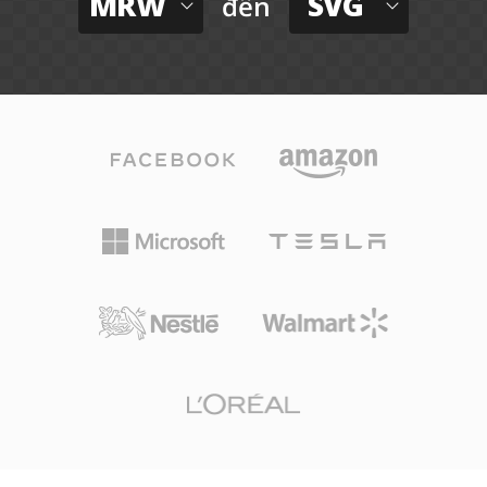
MRW
SVG
đến