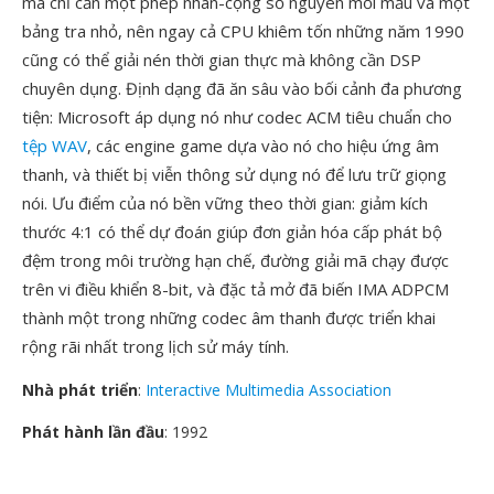
mã chỉ cần một phép nhân-cộng số nguyên mỗi mẫu và một
bảng tra nhỏ, nên ngay cả CPU khiêm tốn những năm 1990
cũng có thể giải nén thời gian thực mà không cần DSP
chuyên dụng. Định dạng đã ăn sâu vào bối cảnh đa phương
tiện: Microsoft áp dụng nó như codec ACM tiêu chuẩn cho
tệp WAV
, các engine game dựa vào nó cho hiệu ứng âm
thanh, và thiết bị viễn thông sử dụng nó để lưu trữ giọng
nói. Ưu điểm của nó bền vững theo thời gian: giảm kích
thước 4:1 có thể dự đoán giúp đơn giản hóa cấp phát bộ
đệm trong môi trường hạn chế, đường giải mã chạy được
trên vi điều khiển 8-bit, và đặc tả mở đã biến IMA ADPCM
thành một trong những codec âm thanh được triển khai
rộng rãi nhất trong lịch sử máy tính.
Nhà phát triển
:
Interactive Multimedia Association
Phát hành lần đầu
: 1992