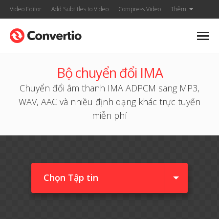
Video Editor
Add Subtitles to Video
Compress Video
Thêm
Bộ chuyển đổi IMA
Chuyển đổi âm thanh IMA ADPCM sang MP3,
WAV, AAC và nhiều định dạng khác trực tuyến
miễn phí
Chọn Tập tin