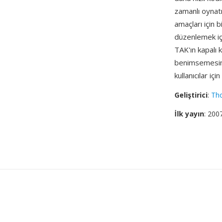
zamanlı oynat
amaçları için 
düzenlemek içi
TAK'ın kapalı 
benimsemesini
kullanıcılar iç
Geliştirici
:
Th
İlk yayın
: 200