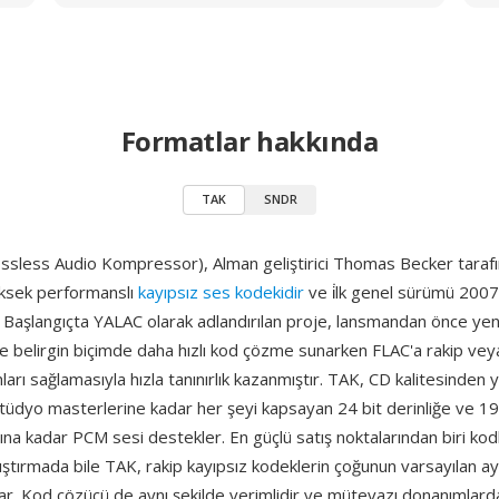
Formatlar hakkında
TAK
SNDR
ssless Audio Kompressor), Alman geliştirici Thomas Becker taraf
üksek performanslı
kayıpsız ses kodekidir
ve i̇lk genel sürümü 2007
. Başlangıçta YALAC olarak adlandırılan proje, lansmandan önce ye
ve belirgin biçimde daha hızlı kod çözme sunarken FLAC'a rakip ve
nları sağlamasıyla hızla tanınırlık kazanmıştır. TAK, CD kalitesinden
stüdyo masterlerine kadar her şeyi kapsayan 24 bit derinliğe ve 1
na kadar PCM sesi destekler. En güçlü satış noktalarından biri kodl
ştırmada bile TAK, rakip kayıpsız kodeklerin çoğunun varsayılan ay
lar. Kod çözücü de aynı şekilde verimlidir ve mütevazı donanımlar