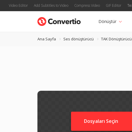
Video Editor
Add Subtitles to Video
Compress Video
GIF Editor
Te
Dönüştür
Ana Sayfa
Ses dönüştürücü
TAK Dönüştürücü
Dosyaları Seçin