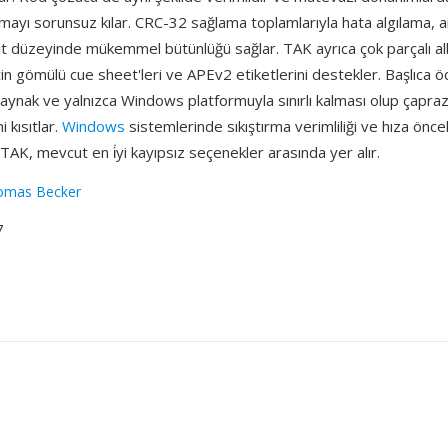
mayı sorunsuz kılar. CRC-32 sağlama toplamlarıyla hata algılama, 
bit düzeyinde mükemmel bütünlüğü sağlar. TAK ayrıca çok parçalı a
n gömülü cue sheet'leri ve APEv2 etiketlerini destekler. Başlıca ö
kaynak ve yalnızca Windows platformuyla sınırlı kalması olup çapra
 kısıtlar.
Windows
sistemlerinde sıkıştırma verimliliği ve hıza önce
in TAK, mevcut en i̇yi kayıpsız seçenekler arasında yer alır.
omas Becker
7