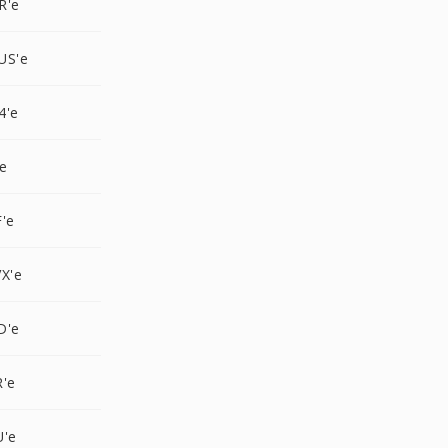
R'e
US'e
4'e
e
'e
X'e
D'e
R'e
U'e