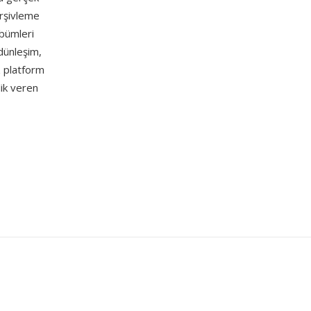
arşivleme
lbümleri
dünleşim,
z platform
lik veren