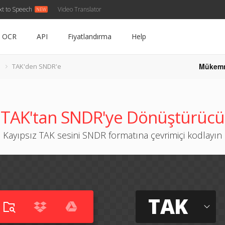
xt to Speech
Video Translator
OCR
API
Fiyatlandırma
Help
Mükem
TAK'den SNDR'e
TAK'tan SNDR'ye Dönüştürücü
Kayıpsız TAK sesini SNDR formatına çevrimiçi kodlayın
TAK