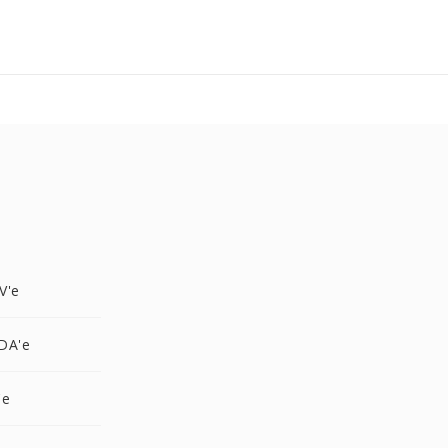
V'e
DA'e
'e