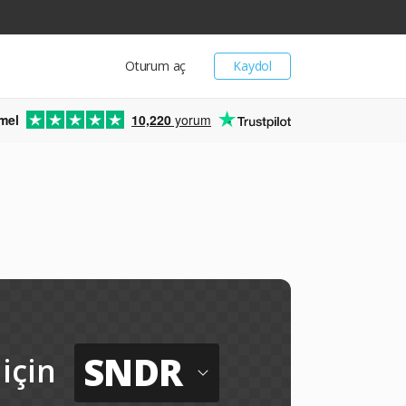
Oturum aç
Kaydol
mel
10,220
yorum
SNDR
için