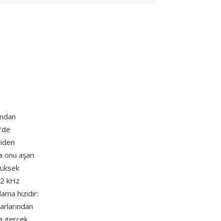
ından
'de
niden
ya onu aşan
 yüksek
92 kHz
ama hızıdır:
arlarından
da gerçek