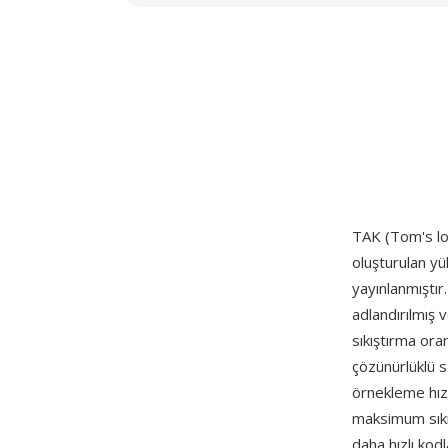
TAK (Tom's lo
oluşturulan y
yayınlanmıştır
adlandırılmış 
sıkıştırma ora
çözünürlüklü 
örnekleme hızı
maksimum sıkı
daha hızlı kod