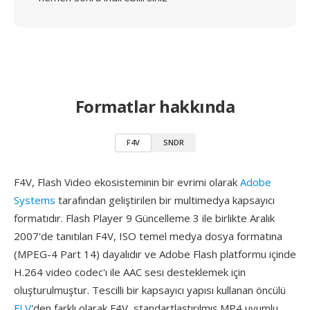
Formatlar hakkında
F4V
SNDR
F4V, Flash Video ekosisteminin bir evrimi olarak
Adobe
Systems
tarafından geliştirilen bir multimedya kapsayıcı
formatıdır. Flash Player 9 Güncelleme 3 ile birlikte Aralık
2007'de tanıtılan F4V, ISO temel medya dosya formatına
(MPEG-4 Part 14) dayalıdır ve Adobe Flash platformu içinde
H.264 video codec'ı ile AAC sesi desteklemek için
oluşturulmuştur. Tescilli bir kapsayıcı yapısı kullanan öncülü
FLV
'den farklı olarak F4V, standartlaştırılmış MP4 uyumlu