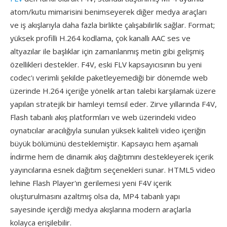
atom/kutu mimarisini benimseyerek diğer medya araçları
ve iş akışlarıyla daha fazla birlikte çalışabilirlik sağlar. Format;
yüksek profilli H.264 kodlama, çok kanallı AAC ses ve
altyazılar ile başlıklar için zamanlanmış metin gibi gelişmiş
özellikleri destekler. F4V, eski FLV kapsayıcısının bu yeni
codec'ı verimli şekilde paketleyemediği bir dönemde web
üzerinde H.264 içeriğe yönelik artan talebi karşılamak üzere
yapılan stratejik bir hamleyi temsil eder. Zirve yıllarında F4V,
Flash tabanlı akış platformları ve web üzerindeki video
oynatıcılar aracılığıyla sunulan yüksek kaliteli video içeriğin
büyük bölümünü desteklemiştir. Kapsayıcı hem aşamalı
i̇ndirme hem de dinamik akış dağıtımını destekleyerek içerik
yayıncılarına esnek dağıtım seçenekleri sunar. HTML5 video
lehine Flash Player'ın gerilemesi yeni F4V içerik
oluşturulmasını azaltmış olsa da, MP4 tabanlı yapı
sayesinde içerdiği medya akışlarına modern araçlarla
kolayca erişilebilir.