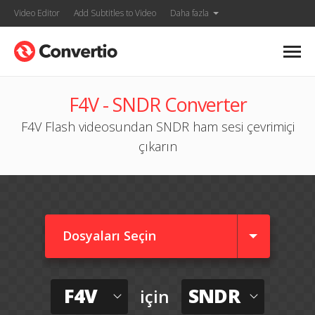
Video Editor
Add Subtitles to Video
Daha fazla
F4V - SNDR Converter
F4V Flash videosundan SNDR ham sesi çevrimiçi
çıkarın
Dosyaları Seçin
F4V
SNDR
için