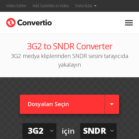
Video Editor
Add Subtitles to Video
Daha fazla
3G2 to SNDR Converter
3G2 medya kliplerinden SNDR sesini tarayıcıda
yakalayın
Dosyaları Seçin
3G2
SNDR
için