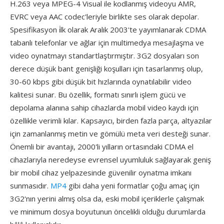
H.263 veya MPEG-4 Visual ile kodlanmış videoyu AMR,
EVRC veya AAC codec'leriyle birlikte ses olarak depolar.
Spesifikasyon i̇lk olarak Aralık 2003'te yayımlanarak CDMA
tabanlı telefonlar ve ağlar için multimedya mesajlaşma ve
video oynatmayı standartlaştırmıştır. 3G2 dosyaları son
derece düşük bant genişliği koşulları için tasarlanmış olup,
30-60 kbps gibi düşük bit hızlarında oynatılabilir video
kalitesi sunar. Bu özellik, formatı sınırlı işlem gücü ve
depolama alanına sahip cihazlarda mobil video kaydı için
özellikle verimli kılar. Kapsayıcı, birden fazla parça, altyazılar
için zamanlanmış metin ve gömülü meta veri desteği sunar.
Önemli bir avantajı, 2000'li yılların ortasındaki CDMA el
cihazlarıyla neredeyse evrensel uyumluluk sağlayarak geniş
bir mobil cihaz yelpazesinde güvenilir oynatma imkanı
sunmasıdır.
MP4
gibi daha yeni formatlar çoğu amaç için
3G2'nın yerini almış olsa da, eski mobil içeriklerle çalışmak
ve minimum dosya boyutunun öncelikli olduğu durumlarda