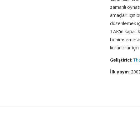
zamanlı oynat
amaçları için 
düzenlemek içi
TAK'ın kapalı 
benimsemesini
kullanıcılar iç
Geliştirici
:
Th
İlk yayın
: 200