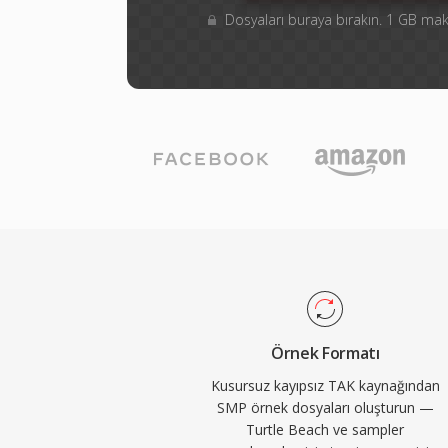
Dosyaları buraya bırakın. 1 GB m
Örnek Formatı
Kusursuz kayıpsız TAK kaynağından
SMP örnek dosyaları oluşturun —
Turtle Beach ve sampler