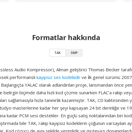
Formatlar hakkında
TAK
SMP
ssless Audio Kompressor), Alman geliştirici Thomas Becker taraf
üksek performanslı
kayıpsız ses kodekidir
ve i̇lk genel sürümü 2007
. Başlangıçta YALAC olarak adlandırılan proje, lansmandan önce ye
ve belirgin biçimde daha hızlı kod çözme sunarken FLAC'a rakip ve
nları sağlamasıyla hızla tanınırlık kazanmıştır. TAK, CD kalitesinden
stüdyo masterlerine kadar her şeyi kapsayan 24 bit derinliğe ve 1
na kadar PCM sesi destekler. En güçlü satış noktalarından biri kodl
ştırmada bile TAK, rakip kayıpsız kodeklerin çoğunun varsayılan ay
lar. Kod çözücü de aynı şekilde verimlidir ve mütevazı donanımlar