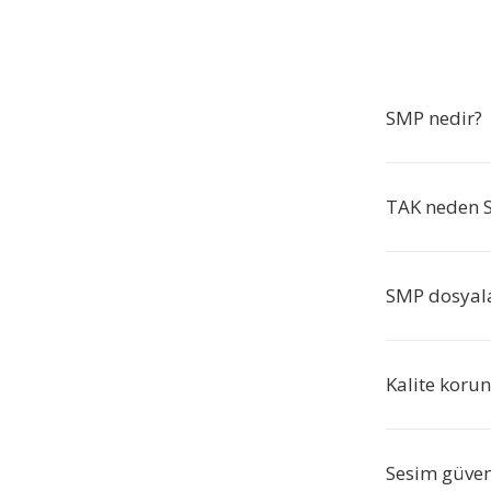
SMP nedir?
TAK neden 
SMP dosyala
Kalite koru
Sesim güve