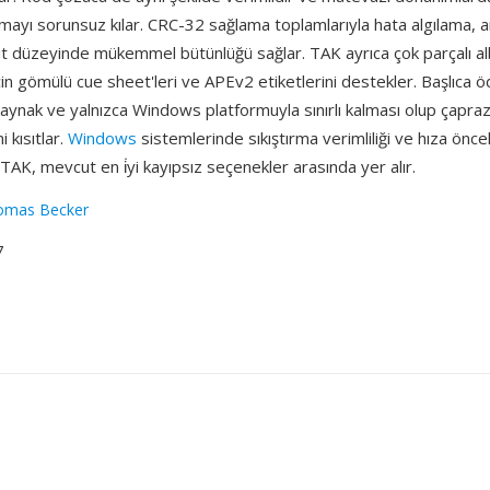
mayı sorunsuz kılar. CRC-32 sağlama toplamlarıyla hata algılama, 
bit düzeyinde mükemmel bütünlüğü sağlar. TAK ayrıca çok parçalı a
n gömülü cue sheet'leri ve APEv2 etiketlerini destekler. Başlıca ö
kaynak ve yalnızca Windows platformuyla sınırlı kalması olup çapra
 kısıtlar.
Windows
sistemlerinde sıkıştırma verimliliği ve hıza önce
in TAK, mevcut en i̇yi kayıpsız seçenekler arasında yer alır.
omas Becker
7