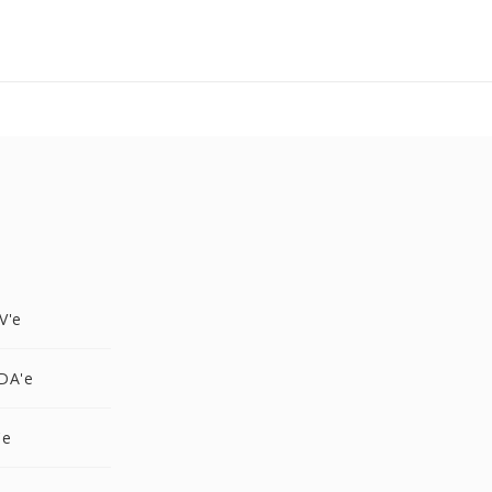
V'e
DA'e
'e