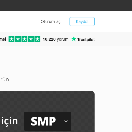
Oturum aç
Kaydol
mel
10,220
yorum
ürün
SMP
için