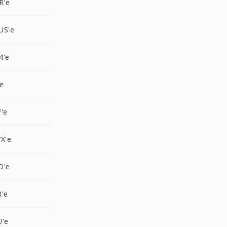
R'e
US'e
4'e
e
'e
X'e
D'e
R'e
U'e