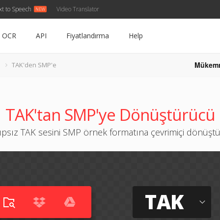
xt to Speech
Video Translator
OCR
API
Fiyatlandırma
Help
Mükem
TAK'den SMP'e
TAK'tan SMP'ye Dönüştürücü
ıpsız TAK sesini SMP örnek formatına çevrimiçi dönüşt
TAK