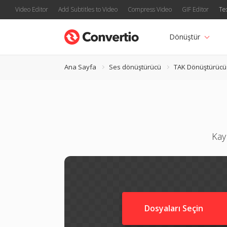
Video Editor
Add Subtitles to Video
Compress Video
GIF Editor
Te
Dönüştür
Ana Sayfa
Ses dönüştürücü
TAK Dönüştürücü
Kay
Dosyaları Seçin