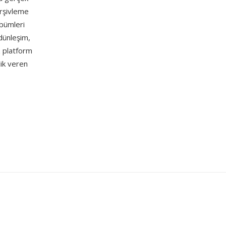
arşivleme
lbümleri
dünleşim,
z platform
lik veren