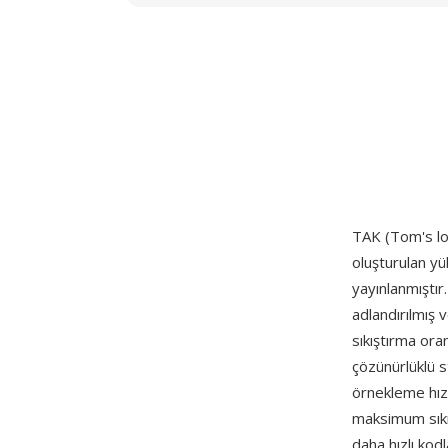
TAK (Tom's lo
oluşturulan y
yayınlanmıştır
adlandırılmış 
sıkıştırma ora
çözünürlüklü 
örnekleme hızı
maksimum sıkı
daha hızlı kod