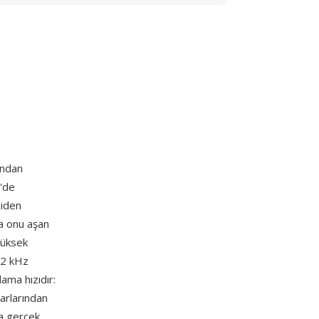
ından
'de
niden
ya onu aşan
 yüksek
92 kHz
ama hızıdır:
arlarından
da gerçek