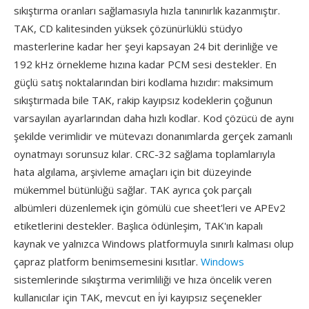
sıkıştırma oranları sağlamasıyla hızla tanınırlık kazanmıştır.
TAK, CD kalitesinden yüksek çözünürlüklü stüdyo
masterlerine kadar her şeyi kapsayan 24 bit derinliğe ve
192 kHz örnekleme hızına kadar PCM sesi destekler. En
güçlü satış noktalarından biri kodlama hızıdır: maksimum
sıkıştırmada bile TAK, rakip kayıpsız kodeklerin çoğunun
varsayılan ayarlarından daha hızlı kodlar. Kod çözücü de aynı
şekilde verimlidir ve mütevazı donanımlarda gerçek zamanlı
oynatmayı sorunsuz kılar. CRC-32 sağlama toplamlarıyla
hata algılama, arşivleme amaçları için bit düzeyinde
mükemmel bütünlüğü sağlar. TAK ayrıca çok parçalı
albümleri düzenlemek için gömülü cue sheet'leri ve APEv2
etiketlerini destekler. Başlıca ödünleşim, TAK'ın kapalı
kaynak ve yalnızca Windows platformuyla sınırlı kalması olup
çapraz platform benimsemesini kısıtlar.
Windows
sistemlerinde sıkıştırma verimliliği ve hıza öncelik veren
kullanıcılar için TAK, mevcut en i̇yi kayıpsız seçenekler