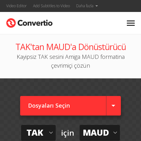
Video Editor
Add Subtitles to Video
Daha fazla
TAK'tan MAUD'a Dönüstürücü
Kayipsiz TAK sesini Amiga MAUD formatina
çevrimiçi çözün
Dosyaları Seçin
TAK
MAUD
için