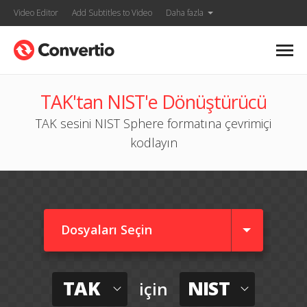
Video Editor
Add Subtitles to Video
Daha fazla
TAK'tan NIST'e Dönüştürücü
TAK sesini NIST Sphere formatına çevrimiçi
kodlayın
Dosyaları Seçin
TAK
NIST
için