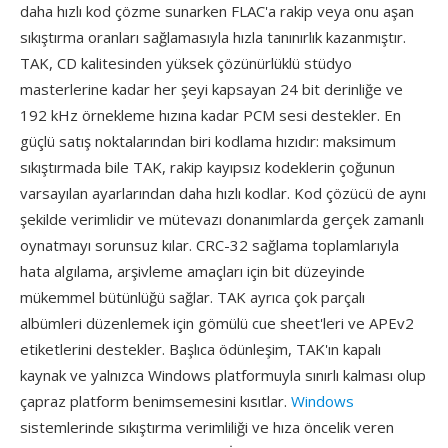
daha hızlı kod çözme sunarken FLAC'a rakip veya onu aşan
sıkıştırma oranları sağlamasıyla hızla tanınırlık kazanmıştır.
TAK, CD kalitesinden yüksek çözünürlüklü stüdyo
masterlerine kadar her şeyi kapsayan 24 bit derinliğe ve
192 kHz örnekleme hızına kadar PCM sesi destekler. En
güçlü satış noktalarından biri kodlama hızıdır: maksimum
sıkıştırmada bile TAK, rakip kayıpsız kodeklerin çoğunun
varsayılan ayarlarından daha hızlı kodlar. Kod çözücü de aynı
şekilde verimlidir ve mütevazı donanımlarda gerçek zamanlı
oynatmayı sorunsuz kılar. CRC-32 sağlama toplamlarıyla
hata algılama, arşivleme amaçları için bit düzeyinde
mükemmel bütünlüğü sağlar. TAK ayrıca çok parçalı
albümleri düzenlemek için gömülü cue sheet'leri ve APEv2
etiketlerini destekler. Başlıca ödünleşim, TAK'ın kapalı
kaynak ve yalnızca Windows platformuyla sınırlı kalması olup
çapraz platform benimsemesini kısıtlar.
Windows
sistemlerinde sıkıştırma verimliliği ve hıza öncelik veren