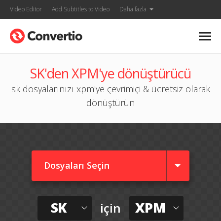
Video Editor
Add Subtitles to Video
Daha fazla
SK'den XPM'ye dönüştürücü
sk dosyalarınızı xpm'ye çevrimiçi & ücretsiz olarak
dönüştürün
Dosyaları Seçin
SK
XPM
için