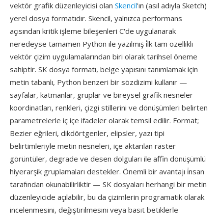
vektör grafik düzenleyicisi olan
Skencil
'ın (asıl adıyla Sketch)
yerel dosya formatıdır. Skencil, yalnızca performans
açısından kritik işleme bileşenleri C'de uygulanarak
neredeyse tamamen Python ile yazılmış i̇lk tam özellikli
vektör çizim uygulamalarından biri olarak tarihsel öneme
sahiptir. SK dosya formatı, belge yapısını tanımlamak için
metin tabanlı, Python benzeri bir sözdizimi kullanır —
sayfalar, katmanlar, gruplar ve bireysel grafik nesneler
koordinatları, renkleri, çizgi stillerini ve dönüşümleri belirten
parametrelerle iç içe ifadeler olarak temsil edilir. Format;
Bezier eğrileri, dikdörtgenler, elipsler, yazı tipi
belirtimleriyle metin nesneleri, içe aktarılan raster
görüntüler, degrade ve desen dolguları ile affin dönüşümlü
hiyerarşik gruplamaları destekler. Önemli bir avantajı i̇nsan
tarafından okunabilirliktir — SK dosyaları herhangi bir metin
düzenleyicide açılabilir, bu da çizimlerin programatik olarak
incelenmesini, değiştirilmesini veya basit betiklerle