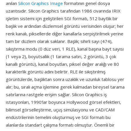
anılan
Silicon Graphics Image
formatının genel dosya
uzantısıdır. Silicon Graphics tarafından 1986 civarında IRIX
işletim sistemi için geliştirilen SGI formatı, 512 baytlık bir
başlık ve ardından düzlemsel görüntü verisinden oluşur; her
renk kanalı, piksellerde diğer kanallarla serpiştirilmek yerine
tam bir düzlem olarak saklanır. Başlık; sihirli sayı (474),
sıkıştırma modu (0 düz veri, 1 RLE), kanal başına bayt sayısı
(1 veya 2), boyutsallık (1 tarama satırı, 2 görüntü, 3 çok
kanallı görüntü), kanal boyutları, piksel değer aralığı ve 80
karakterlik görüntü adını belirtir. RLE ile sıkıştırılmış
görüntülerde, başlıktan sonra uzaklık ve uzunluk tablosu yer
alır; bu, sıralı açma işlemine gerek kalmadan bireysel tarama
satırlarına rastgele erişim sağlar. Silicon Graphics iş
istasyonları, 1990'lar boyunca Hollywood görsel efektleri,
bilimsel görselleştirme, uçuş simülasyonu ve CAD/CAM
endüstrilerinin temelini oluşturmuş ve SGI formatı bu
alanlarda standart çalışma formatı olmuştur. Önemli bir