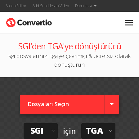
Video Editor
Add Subtitles to Video
Daha fazla
SGI'den TGA'ye dönüştürücü
sgi dosyalarınızı tga'ye çevrimiçi & ücretsiz olarak
dönüştürün
Dosyaları Seçin
SGI
TGA
için