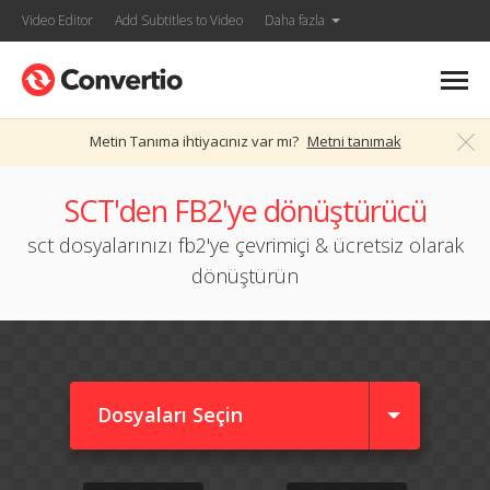
Video Editor
Add Subtitles to Video
Daha fazla
Metin Tanıma ihtiyacınız var mı?
Metni tanımak
SCT'den FB2'ye dönüştürücü
sct dosyalarınızı fb2'ye çevrimiçi & ücretsiz olarak
dönüştürün
Dosyaları Seçin