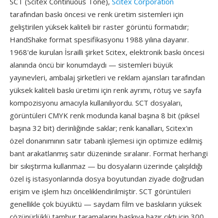
SCT (Scitex Continuous Tone),
Scitex Corporation
tarafından baskı öncesi ve renk üretim sistemleri için
geliştirilen yüksek kaliteli bir raster görüntü formatıdır;
HandShake format spesifikasyonu 1988 yılına dayanır.
1968'de kurulan İsrailli şirket Scitex, elektronik baskı öncesi
alanında öncü bir konumdaydı — sistemleri büyük
yayınevleri, ambalaj şirketleri ve reklam ajansları tarafından
yüksek kaliteli baskı üretimi için renk ayrımı, rötuş ve sayfa
kompozisyonu amacıyla kullanılıyordu. SCT dosyaları,
görüntüleri CMYK renk modunda kanal başına 8 bit (piksel
başına 32 bit) derinliğinde saklar; renk kanalları, Scitex'ın
özel donanımının satır tabanlı işlemesi için optimize edilmiş
bant arakatlanmış satır düzeninde sıralanır. Format herhangi
bir sıkıştırma kullanmaz — bu dosyaların üzerinde çalışıldığı
özel iş istasyonlarında dosya boyutundan ziyade doğrudan
erişim ve işlem hızı önceliklendirilmiştir. SCT görüntüleri
genellikle çok büyüktü — saydam film ve baskıların yüksek
çözünürlüklü tambur taramalarını baskıya hazır çıktı için 300