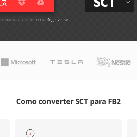
SCT
 máximo do ficheiro ou
Registar-se
Como converter SCT para FB2
2