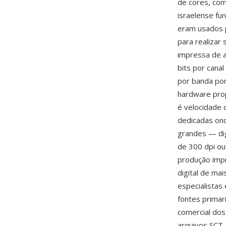
de cores, com
israelense fu
eram usados 
para realizar
impressa de 
bits por cana
por banda por
hardware prop
é velocidade
dedicadas on
grandes — dig
de 300 dpi ou
produção imp
digital de mai
especialistas
fontes primar
comercial do
arquivos SCT,