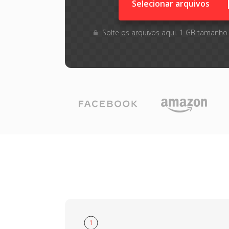
Selecionar arquivos
Solte os arquivos aqui. 1 GB tamanho
1