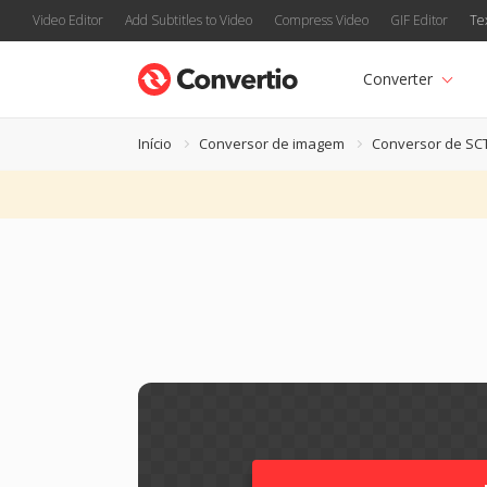
Video Editor
Add Subtitles to Video
Compress Video
GIF Editor
Te
Converter
Início
Conversor de imagem
Conversor de SC