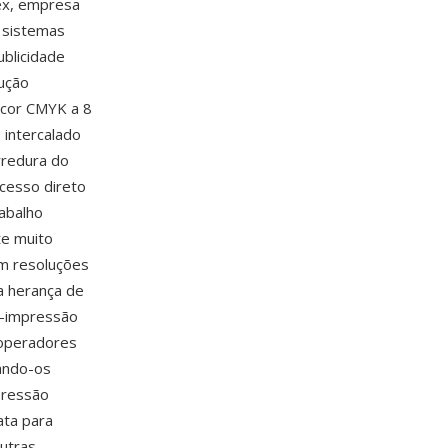
ex, empresa
 sistemas
blicidade
ução
 cor CMYK a 8
 intercalado
rredura do
acesso direto
abalho
te muito
em resoluções
a herança de
é-impressão
r operadores
nando-os
pressão
ata para
utras