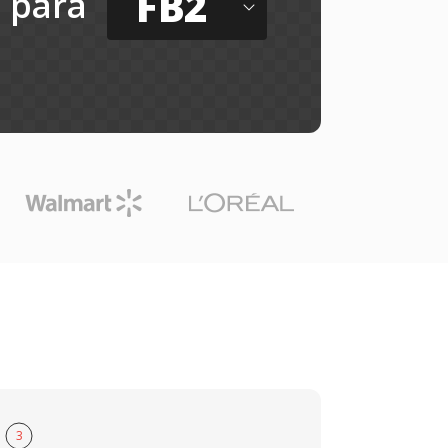
FB2
para
3