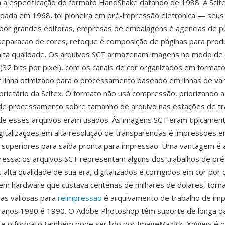
 a especificação do formato HandShake datando de 1988. A Scit
ndada em 1968, foi pioneira em pré-impressão eletronica — seus
por grandes editoras, empresas de embalagens é agencias de pu
 separacao de cores, retoque é composição de páginas para prod
alta qualidade. Os arquivos SCT armazenam imagens no modo de
l (32 bits por pixel), com os canais de cor organizados em formato
 linha otimizado para o processamento baseado em linhas de va
rietário da Scitex. O formato não usá compressão, priorizando 
 de processamento sobre tamanho de arquivo nas estações de tr
de esses arquivos eram usados. Às imagens SCT eram tipicamen
italizações em alta resolução de transparencias é impressoes 
 superiores para saída pronta para impressão. Uma vantagem é 
ressa: os arquivos SCT representam alguns dos trabalhos de pr
s alta qualidade de sua era, digitalizados é corrigidos em cor po
 em hardware que custava centenas de milhares de dolares, tor
ias valiosas para
reimpressao
é arquivamento de trabalho de im
s anos 1980 é 1990. O Adobe Photoshop têm suporte de longa d
 e o formato também pode ser lido por ImageMagick, XnView é o