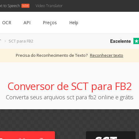
xt to Speech
Video Translator
OCR
API
Preços
Help
Excelente
T
SCT para FB2
Precisa do Reconhecimento de Texto?
Reconhecer texto
Conversor de SCT para FB2
Converta seus arquivos sct para fb2 online e grátis