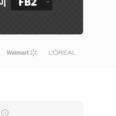
FB2
إل
3