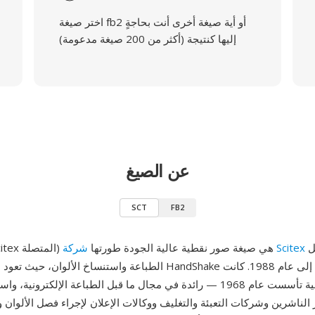
اختر صيغة fb2 أو أية صيغة أخرى أنت بحاجةٍ
إليها كنتيجة (أكثر من 200 صيغة مدعومة)
عن الصيغ
SCT
FB2
لأنظمة ما قبل
شركة Scitex
SCT (درجات Scitex المتصلة) هي صيغة صور نقطية عالية الجودة طورتها
الطباعة واستنساخ الألوان، حيث تعود مواصفات صيغة HandShake إلى
شركة إسرائيلية تأسست عام 1968 — رائدة في مجال ما قبل الطباعة الإلكترون
 الناشرين وشركات التعبئة والتغليف ووكالات الإعلان لإجراء فصل الألوان و