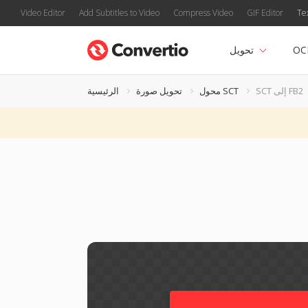
Video Editor
Add Subtitles to Video
Compress Video
GIF Editor
Te
OC
تحويل
SCT إلى FB2
محول SCT
تحويل صورة
الرئيسية