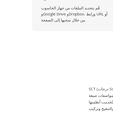
قُم بتحديد الملفات من جهاز الحاسوب
وGoogle Drive وDropbox، ورابط URL أو
من خلال سحبها إلى الصفحة.
 عام 1988. كانت Scitex —
ية، واستُخدمت أنظمتها
التنقيح وتركيب