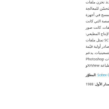
لوان CMYK بعمق 8 بت لكل قناة
ُحسّن للمعالجة
تخدم الصيغة أي ضغط، مع إعطاء الأولوية
صة التي كانت
ة — مسوحات أسطوانية عالية الدقة لشرائح
 الإنتاج المطبعي:
تمثل ملفات SCT بعضاً من أعمال ما قبل الطباعة الرقمية الأعلى جودة في حقبتها، ممسوحة ومصححة
در أولية قيّمة
يات. يدعم Adobe
Photoshop ملفات SCT للاستيراد منذ فترة طويلة، كما يمكن قراءة الصيغة بواسطة ImageMagick
Scitex 
:
المطوّر
دار الأول
: 1988