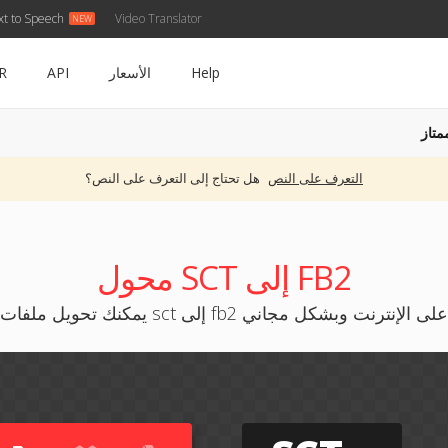
xt to Speech
Video Translator
Help
الأسعار
API
R
متاز
التعرف على النص
هل تحتاج إلى التعرف على النص؟
محول SCT إلى FB2
يمكنك تحويل ملفات sct إلى fb2 على الإنترنت وبشكل مجاني