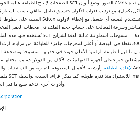
الصفحات لإنتاج الطباعة عالية الجودة. تخزن ملفات SCT الصور بوضع أ
ت لكل بكسل)، مع ترتيب قنوات الألوان بتنسيق تداخل نطاقي حسب السطر م
المبنية على خطوط المسح في أجهزة Scitex الخاصة. لا تس
مباشر وسرعة المعالجة على حساب حجم الملف في محطات العمل المخص
تُستخدم فيها هذه الملفات. كانت صور SCT كبيرة جداً عاد
وطبعات بدقة 300 نقطة في البوصة أو أعلى لمخرجات جاهزة للطباعة. من مزاياها إرث
مشغلين خبراء على أجهزة كلفتها مئات الآلاف من الدولارات، مما يجعلها مصا
لإعادة الطباعة
وأرشفة الأعمال المطبوعة التجارية من الثمانينيات والتسعين
وXnView وأدوات أخرى تدعم صيغ ما قبل الطباعة.
Corporation
الإص