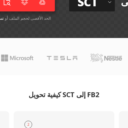
SCT
ى
أسقِط الملفات هنا. 1 GB الحد الأقصى لحجم الملف أو
تس
كيفية تحويل SCT إلى FB2
2