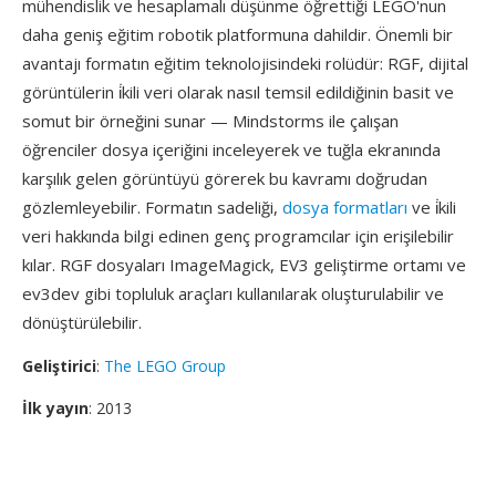
mühendislik ve hesaplamalı düşünme öğrettiği LEGO'nun
daha geniş eğitim robotik platformuna dahildir. Önemli bir
avantajı formatın eğitim teknolojisindeki rolüdür: RGF, dijital
görüntülerin i̇kili veri olarak nasıl temsil edildiğinin basit ve
somut bir örneğini sunar — Mindstorms ile çalışan
öğrenciler dosya içeriğini inceleyerek ve tuğla ekranında
karşılık gelen görüntüyü görerek bu kavramı doğrudan
gözlemleyebilir. Formatın sadeliği,
dosya formatları
ve i̇kili
veri hakkında bilgi edinen genç programcılar için erişilebilir
kılar. RGF dosyaları ImageMagick, EV3 geliştirme ortamı ve
ev3dev gibi topluluk araçları kullanılarak oluşturulabilir ve
dönüştürülebilir.
Geliştirici
:
The LEGO Group
İlk yayın
: 2013