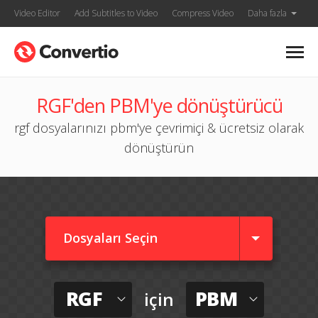
Video Editor
Add Subtitles to Video
Compress Video
Daha fazla
RGF'den PBM'ye dönüştürücü
rgf dosyalarınızı pbm'ye çevrimiçi & ücretsiz olarak
dönüştürün
Dosyaları Seçin
RGF
PBM
için