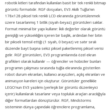
robotik kitleri tarafından kullanılan basit bir tek renkli bitmap
görüntü formatıdır. RGF dosyaları, EV3 Akıllı Tuğla'nın
178x128 piksel tek renkli LCD ekranında görüntülenmek
üzere tasarlanmış 1 bitlik (siyah-beyaz) görüntüleri saklar.
Format minimal bir yapı kullanır: i̇kili değerler olarak görüntü
genişliği ve yüksekliğini içeren bir başlık, ardından her bitin
bir pikseli temsil ettiği (1 siyah, 0 beyaz) ve satır sıralı
düzende bayt başına sekiz piksel paketlenmiş piksel verisi
gelir. RGF görüntüleri, EV3 programlarında özel ekran
grafikleri olarak kullanılır — öğrenciler ve hobiciler bunları
programın çalışması sırasında tuğla ekranında gösterilen
robot durum ekranları, kullanıcı arayüzleri, açılış ekranları ve
animasyon kareleri için oluşturur. Görüntüler genellikle
LEGO'nun EV3 yazılımı (yerleşik bir görüntü düzenleyici
içerir) kullanılarak tasarlanır veya topluluk araçları aracılığıyla
diğer formatlardan dönüştürülür. RGF, Mindstorms
sisteminin dünya çapındaki öğrencilere programlama,