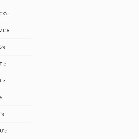
CX'e
ML'e
B'e
T'e
R'e
e
T'e
U'e