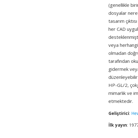
(genellikle bi
dosyalar nered
tasarım çıktıs
her CAD uygula
desteklenmişt
veya herhangi 
olmadan doğrud
tarafından oku
gidermek veya 
düzenleyebilir
HP-GL/2, çokge
mimarlık ve im
etmektedir.
Geliştirici
:
Hew
İlk yayın
: 197