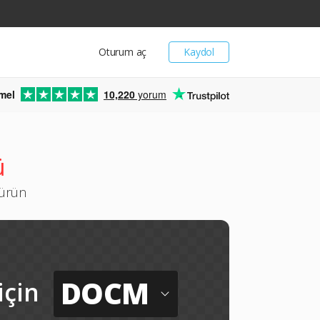
Oturum aç
Kaydol
mel
10,220
yorum
ü
türün
DOCM
için