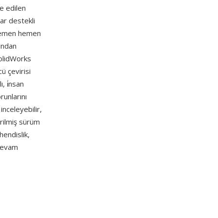
de edilen
ar destekli
a hemen hemen
ından
olidWorks
ü çevirisi
, i̇nsan
runlarını
nceleyebilir,
tirilmiş sürüm
hendislik,
 devam