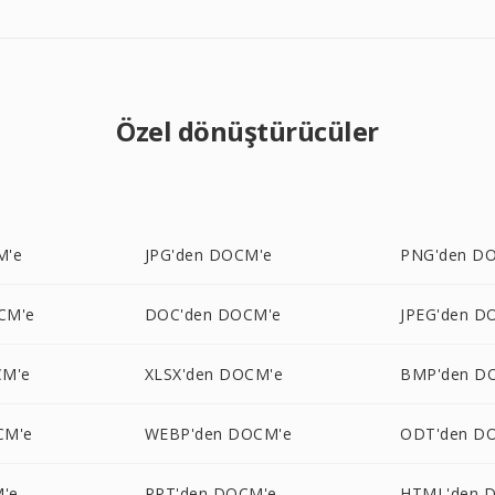
Özel dönüştürücüler
M'e
JPG'den DOCM'e
PNG'den D
CM'e
DOC'den DOCM'e
JPEG'den D
CM'e
XLSX'den DOCM'e
BMP'den D
CM'e
WEBP'den DOCM'e
ODT'den D
M'e
PPT'den DOCM'e
HTML'den 