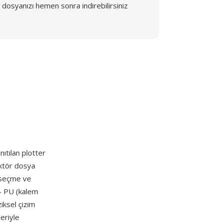
dosyanızı hemen sonra indirebilirsiniz
ıtılan plotter
ektör dosya
m seçme ve
 — PU (kalem
iksel çizim
leriyle