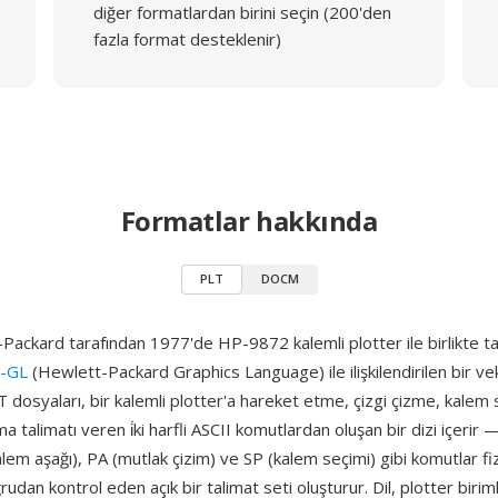
diğer formatlardan birini seçin (200'den
fazla format desteklenir)
Formatlar hakkında
PLT
DOCM
ackard tarafından 1977'de HP-9872 kalemli plotter ile birlikte tan
-GL
(Hewlett-Packard Graphics Language) ile ilişkilendirilen bir v
T dosyaları, bir kalemli plotter'a hareket etme, çizgi çizme, kale
a talimatı veren i̇ki harfli ASCII komutlardan oluşan bir dizi içerir
alem aşağı), PA (mutlak çizim) ve SP (kalem seçimi) gibi komutlar fiz
rudan kontrol eden açık bir talimat seti oluşturur. Dil, plotter birim