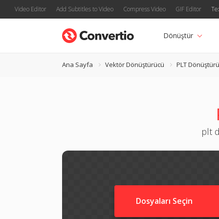
Video Editor
Add Subtitles to Video
Compress Video
GIF Editor
Te
Dönüştür
Ana Sayfa
Vektör Dönüştürücü
PLT Dönüştür
plt 
Dosyaları Seçin