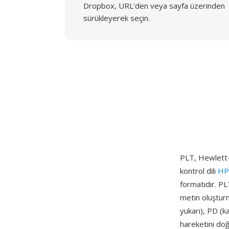
Dropbox, URL'den veya sayfa üzerinden
sürükleyerek seçin.
PLT, Hewlett-P
kontrol dili
HP
formatıdır. PL
metin oluşturm
yukarı), PD (k
hareketini doğ