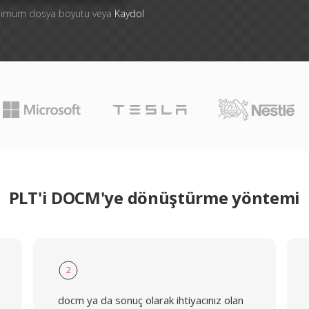
ksimum dosya boyutu veya
Kaydol
PLT'i DOCM'ye dönüştürme yöntemi
2
docm ya da sonuç olarak ihtiyacınız olan