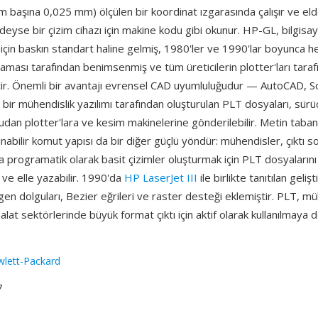
rim başına 0,025 mm) ölçülen bir koordinat ızgarasında çalışır ve el
eyse bir çizim cihazı için makine kodu gibi okunur. HP-GL, bilgisay
ı için baskın standart haline gelmiş, 1980'ler ve 1990'lar boyunc
ması tarafından benimsenmiş ve tüm üreticilerin plotter'ları taraf
ir. Önemli bir avantajı evrensel CAD uyumluluğudur — AutoCAD, S
bir mühendislik yazılımı tarafından oluşturulan PLT dosyaları, sürüc
an plotter'lara ve kesim makinelerine gönderilebilir. Metin tabanlı
nabilir komut yapısı da bir diğer güçlü yöndür: mühendisler, çıktı so
programatik olarak basit çizimler oluşturmak için PLT dosyalarını i
 ve elle yazabilir. 1990'da
HP LaserJet III
ile birlikte tanıtılan geliş
n dolguları, Bezier eğrileri ve raster desteği eklemiştir. PLT, mü
alat sektörlerinde büyük format çıktı için aktif olarak kullanılmaya
lett-Packard
7