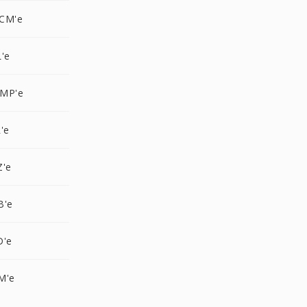
CM'e
'e
BMP'e
'e
Z'e
B'e
D'e
M'e