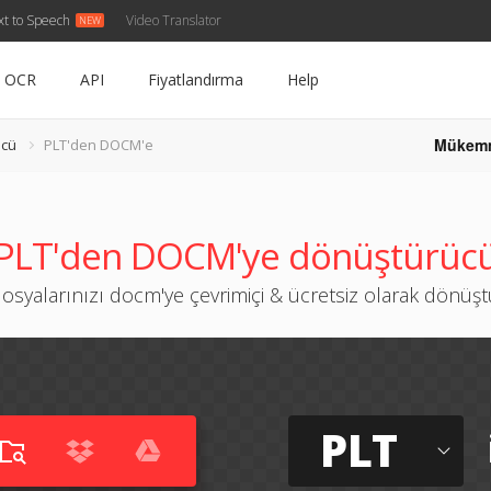
xt to Speech
Video Translator
OCR
API
Fiyatlandırma
Help
Mükem
ücü
PLT'den DOCM'e
PLT'den DOCM'ye dönüştürüc
dosyalarınızı docm'ye çevrimiçi & ücretsiz olarak dönüş
PLT