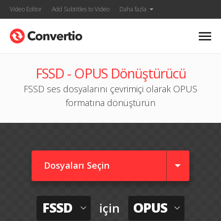
Video Editor
Add Subtitles to Video
Daha fazla
FSSD - OPUS Dönüştürücü
FSSD ses dosyalarını çevrimiçi olarak OPUS
formatına dönüştürün
Dosyaları Seçin
FSSD
OPUS
için