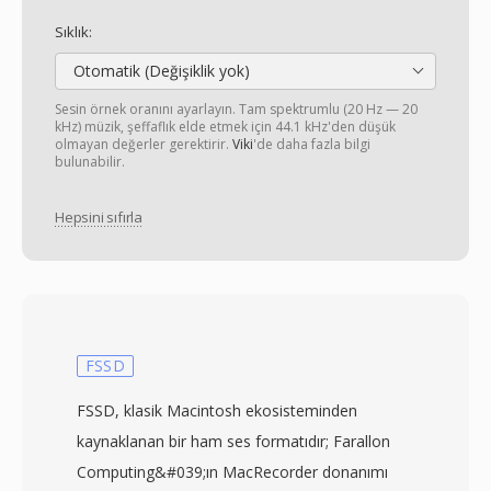
Sıklık:
Otomatik (Değişiklik yok)
Sesin örnek oranını ayarlayın. Tam spektrumlu (20 Hz — 20
kHz) müzik, şeffaflık elde etmek için 44.1 kHz'den düşük
olmayan değerler gerektirir.
Viki
'de daha fazla bilgi
bulunabilir.
Hepsini sıfırla
FSSD
FSSD, klasik Macintosh ekosisteminden
kaynaklanan bir ham ses formatıdır; Farallon
Computing&#039;ın MacRecorder donanımı