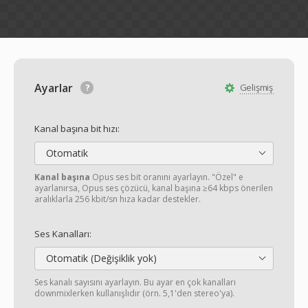
Ayarlar
Gelişmiş
Kanal başına bit hızı:
Otomatik
Kanal başına
Opus ses bit oranını ayarlayın. "Özel" e
ayarlanırsa, Opus ses çözücü, kanal başına ≥64 kbps önerilen
aralıklarla 256 kbit/sn hıza kadar destekler.
Ses Kanalları:
Otomatik (Değişiklik yok)
Ses kanalı sayısını ayarlayın. Bu ayar en çok kanalları
downmixlerken kullanışlıdır (örn. 5,1'den stereo'ya).