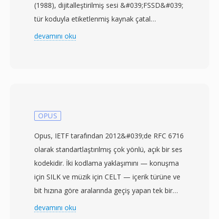
(1988), dijitalleştirilmiş sesi &#039;FSSD&#039;
tür koduyla etiketlenmiş kaynak çatal
girişlerinde işaretsiz 8 bit PCM olarak
devamını oku
depoluyordu. SoX gibi modern ses işleme
araçlarında FSSD, ü8 (işaretsiz 8 bit) ham
formatının bir takma adı olarak ele alınır — her
bir değerin 0 ile 255 arasında bir ses seviyesini
temsil ettiği ve 128&#039;ın merkez nokta
olduğu tek baytlık genlik örneklerinin düz akışını
OPUS
içeren başlıksız dosyalar. Başlık olmadığından,
Opus, IETF tarafından 2012&#039;de RFC 6716
örnekleme hızı ve kanal sayısı gibi oynatma
olarak standartlaştırılmış çok yönlü, açık bir ses
parametreleri harici olarak sağlanmalıdır.
kodekidir. İki kodlama yaklaşımını — konuşma
Orijinal MacRecorder genellikle mono olarak 22
için SILK ve müzik için CELT — içerik türüne ve
kHz&#039;e kadar hızlarda yakalama
bit hızına göre aralarında geçiş yapan tek bir
yapıyordu, ancak ham veriyi yorumlarken
algoritmada birleştirir. Bu hibrit tasarım,
devamını oku
herhangi bir örnekleme hızı geçerlidir. FSSD ve
Opus&#039;un geniş bir kullanım yelpazesinde