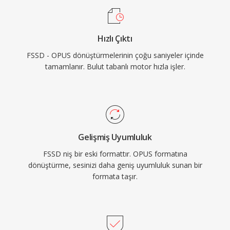
herhangi bir dönüştürme kodlaması gerekmez.
sağlar ve bu sayede her modern tarayıcı bir
Opus kod çözücüyle birlikte gelir. WhatsApp,
Hızlı Çıktı
Discord, Zoom ve YouTube gerçek zamanlı ses
FSSD - OPUS dönüştürmelerinin çoğu saniyeler içinde
için Opus&#039;a güvenir.
tamamlanır. Bulut tabanlı motor hızla işler.
Gelişmiş Uyumluluk
FSSD niş bir eski formattır. OPUS formatına
dönüştürme, sesinizi daha geniş uyumluluk sunan bir
formata taşır.