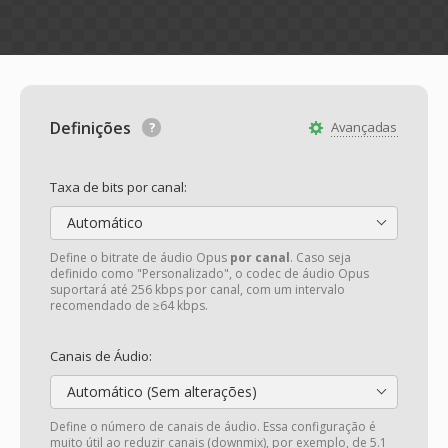
Definições
Avançadas
Taxa de bits por canal:
Automático
Define o bitrate de áudio Opus
por canal
. Caso seja
definido como "Personalizado", o codec de áudio Opus
suportará até 256 kbps por canal, com um intervalo
recomendado de ≥64 kbps.
Canais de Áudio:
Automático (Sem alterações)
Define o número de canais de áudio. Essa configuração é
muito útil ao reduzir canais (downmix), por exemplo, de 5.1