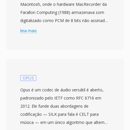
Macintosh, onde o hardware MacRecorder da
Farallon Computing (1988) armazenava som
digitalizado como PCM de 8 bits não assinado
em entradas de resource fork marcadas com o
leia mais
código de tipo &#039;FSSD&#039;. Em
ferramentas modernas de processamento de
áudio como SoX, o FSSD é tratado como um
alias para o formato bruto u8 (8 bits não
assinado) — arquivos sem cabecalho
contendo um fluxo simples de amostras de
OPUS
amplitude de byte único, onde cada valor de 0
Opus é um codec de áudio versátil é aberto,
a 255 representa um nível de áudio com 128
padronizado pelo IETF como RFC 6716 em
como ponto central. Como não há cabecalho,
2012. Ele funde duas abordagens de
parâmetros de reprodução como taxa de
codificação — SILK para fala é CELT para
amostragem é contagem de canais devem ser
música — em um único algoritmo que alterna
fornecidos externamente. O MacRecorder