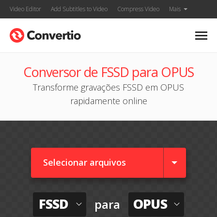
Video Editor
Add Subtitles to Video
Compress Video
Mais
Conversor de FSSD para OPUS
Transforme gravações FSSD em OPUS
rapidamente online
Selecionar arquivos
FSSD
OPUS
para