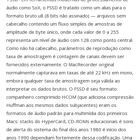
áudio como SoX, o FSSD é tratado como um alias para o
formato bruto u8 (8 bits não assinado) — arquivos sem
cabecalho contendo um fluxo simples de amostras de
amplitude de byte único, onde cada valor de 0 a 255
representa um nível de áudio com 128 como ponto central.
Como não há cabecalho, parâmetros de reprodução como
taxa de amostragem é contagem de canais devem ser
fornecidos externamente. O MacRecorder original
normalmente capturava em taxas de até 22 kHz em mono,
embora qualquer taxa de amostragem seja válida ao
interpretar os dados brutos. O FSSD é seu formato
companheiro comprimido HCOM (que adiciona compressão
Huffman aos mesmos dados subjacentes) eram os
formatos de áudio padrão para multimídia dos primeiros
Macs: stacks do HyperCard, CD-ROMs educacionais é sons
de alerta do sistema do final dos anos 1980 é início dos
anos 1990 dependiam fortemente dessa codificação. Uma