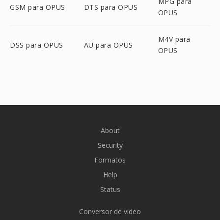
MPG para
GSM para OPUS
DTS para OPUS
OPUS
M4V para
DSS para OPUS
AU para OPUS
OPUS
About
Security
Formatos
Help
Status
Conversor de vídeo