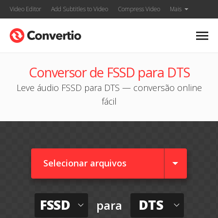
Video Editor
Add Subtitles to Video
Compress Video
Mais
Conversor de FSSD para DTS
Leve áudio FSSD para DTS — conversão online
fácil
Selecionar arquivos
FSSD
DTS
para