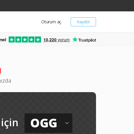
Oturum aç
Kaydol
mel
10,220
yorum
ü
nızda
OGG
için