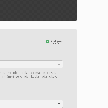
Gelişmiş
özücü. "Yeniden kodlama olmadan" çözücü,
ışını mümkünse yeniden kodlamadan çıktıya