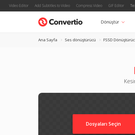
Video Editor
Add Subtitles to Video
Compress Video
GIF Editor
Te
Dönüştür
Ana Sayfa
Ses dönüştürücü
FSSD Dönüştürüc
Kesi
Dosyaları Seçin