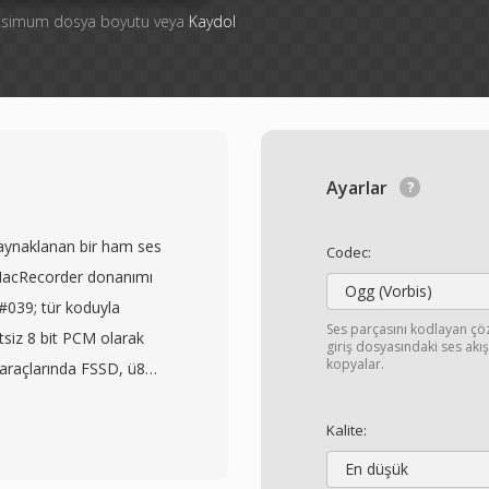
aksimum dosya boyutu veya
Kaydol
Ayarlar
aynaklanan bir ham ses
Codec:
 MacRecorder donanımı
Ogg (Vorbis)
&#039; tür koduyla
Ses parçasını kodlayan ç
etsiz 8 bit PCM olarak
giriş dosyasındaki ses ak
kopyalar.
araçlarında FSSD, ü8
dı olarak ele alınır —
viyesini temsil ettiği ve
Kalite:
ık genlik örneklerinin
En düşük