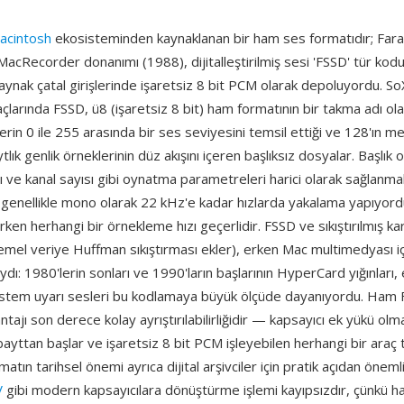
acintosh
ekosisteminden kaynaklanan bir ham ses formatıdır; Fara
acRecorder donanımı (1988), dijitalleştirilmiş sesi 'FSSD' tür kodu
aynak çatal girişlerinde işaretsiz 8 bit PCM olarak depoluyordu. S
çlarında FSSD, ü8 (işaretsiz 8 bit) ham formatının bir takma adı olar
rin 0 ile 255 arasında bir ses seviyesini temsil ettiği ve 128'ın m
tlık genlik örneklerinin düz akışını içeren başlıksız dosyalar. Başlık
 ve kanal sayısı gibi oynatma parametreleri harici olarak sağlanmalıd
enellikle mono olarak 22 kHz'e kadar hızlarda yakalama yapıyor
rken herhangi bir örnekleme hızı geçerlidir. FSSD ve sıkıştırılmış k
mel veriye Huffman sıkıştırması ekler), erken Mac multimedyası iç
ydı: 1980'lerin sonları ve 1990'ların başlarının HyperCard yığınları,
istem uyarı sesleri bu kodlamaya büyük ölçüde dayanıyordu. Ham
ntajı son derece kolay ayrıştırılabilirliğidir — kapsayıcı ek yükü ol
cı bayttan başlar ve işaretsiz 8 bit PCM işleyebilen herhangi bir araç
matın tarihsel önemi ayrıca dijital arşivciler için pratik açıdan öneml
V
gibi modern kapsayıcılara dönüştürme işlemi kayıpsızdır, çünkü 