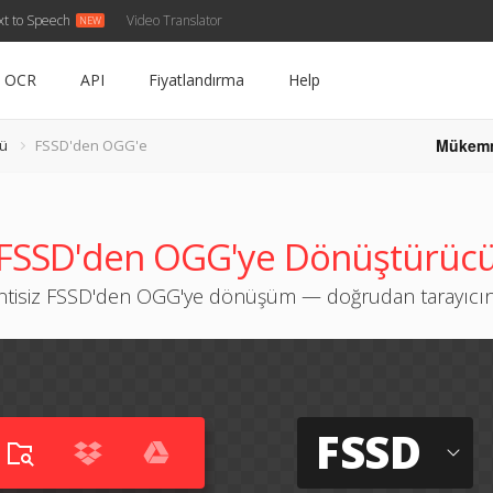
xt to Speech
Video Translator
OCR
API
Fiyatlandırma
Help
Mükem
ü
FSSD'den OGG'e
FSSD'den OGG'ye Dönüştürüc
ntisiz FSSD'den OGG'ye dönüşüm — doğrudan tarayıcı
FSSD