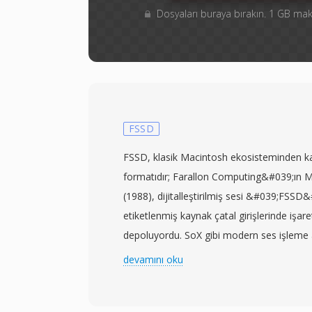
Dosyaları buraya bırakın. 1 GB m
FSSD
FSSD, klasik Macintosh ekosisteminden k
formatıdır; Farallon Computing&#039;ın
(1988), dijitalleştirilmiş sesi &#039;FSSD
etiketlenmiş kaynak çatal girişlerinde işar
depoluyordu. SoX gibi modern ses işleme 
(işaretsiz 8 bit) ham formatının bir takma a
devamını oku
her bir değerin 0 ile 255 arasında bir ses se
128&#039;ın merkez nokta olduğu tek baytl