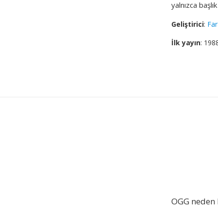
yalnızca başl
Geliştirici
:
Far
İlk yayın
: 198
OGG neden F