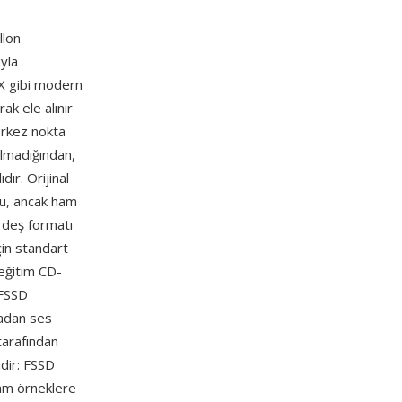
llon
yla
oX gibi modern
ak ele alınır
erkez nokta
 olmadığından,
ır. Orijinal
du, ancak ham
ardeş formatı
in standart
 eğitim CD-
 FSSD
madan ses
 tarafından
idir: FSSD
ham örneklere