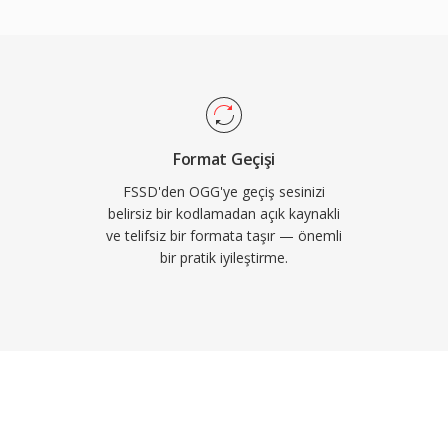
ürme kodlaması
aygısı olmadan Vorbis
larca birincil akış kodeki
 ayrıca düşük bit
en daha zarif biçimde
tlı olduğu ve binlerce
arında popülerliğini
Format Geçişi
droid yerel Vorbis kod
FSSD'den OGG'ye geçiş sesinizi
belirsiz bir kodlamadan açık kaynakli
ve telifsiz bir formata taşır — önemli
bir pratik iyileştirme.