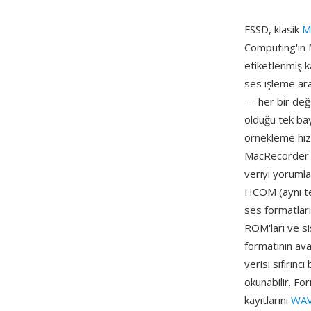
FSSD, klasik
M
Computing'ın M
etiketlenmiş k
ses işleme ara
— her bir değe
olduğu tek bay
örnekleme hızı
MacRecorder g
veriyi yorumla
HCOM (aynı te
ses formatları
ROM'ları ve s
formatının ava
verisi sıfırın
okunabilir. For
kayıtlarını
WA