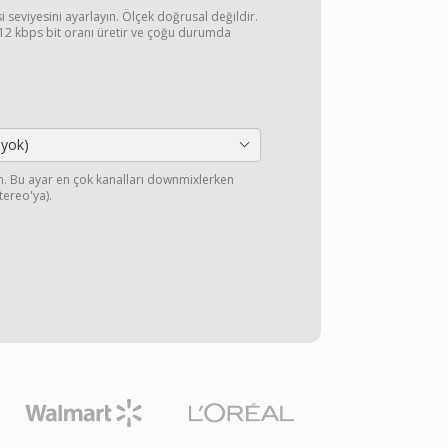
si seviyesini ayarlayın. Ölçek doğrusal değildir.
2 kbps bit oranı üretir ve çoğu durumda
 yok)
yın. Bu ayar en çok kanalları downmixlerken
stereo'ya).