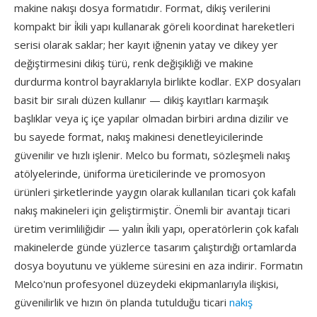
makine nakışı dosya formatıdır. Format, dikiş verilerini
kompakt bir i̇kili yapı kullanarak göreli koordinat hareketleri
serisi olarak saklar; her kayıt iğnenin yatay ve dikey yer
değiştirmesini dikiş türü, renk değişikliği ve makine
durdurma kontrol bayraklarıyla birlikte kodlar. EXP dosyaları
basit bir sıralı düzen kullanır — dikiş kayıtları karmaşık
başlıklar veya iç içe yapılar olmadan birbiri ardına dizilir ve
bu sayede format, nakış makinesi denetleyicilerinde
güvenilir ve hızlı işlenir. Melco bu formatı, sözleşmeli nakış
atölyelerinde, üniforma üreticilerinde ve promosyon
ürünleri şirketlerinde yaygın olarak kullanılan ticari çok kafalı
nakış makineleri için geliştirmiştir. Önemli bir avantajı ticari
üretim verimliliğidir — yalın i̇kili yapı, operatörlerin çok kafalı
makinelerde günde yüzlerce tasarım çalıştırdığı ortamlarda
dosya boyutunu ve yükleme süresini en aza indirir. Formatın
Melco'nun profesyonel düzeydeki ekipmanlarıyla ilişkisi,
güvenilirlik ve hızın ön planda tutulduğu ticari
nakış