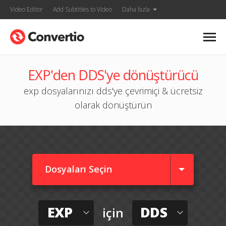
Video Editor
Add Subtitles to Video
Daha fazla
EXP'den DDS'ye dönüştürücü
exp dosyalarınızı dds'ye çevrimiçi & ücretsiz
olarak dönüştürün
Dosyaları Seçin
EXP
DDS
için