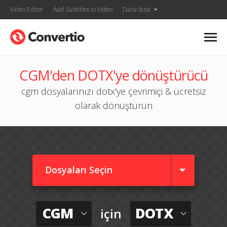
Video Editor
Add Subtitles to Video
Daha fazla
CGM'den DOTX'ye dönüştürücü
cgm dosyalarınızı dotx'ye çevrimiçi & ücretsiz
olarak dönüştürün
Dosyaları Seçin
CGM
DOTX
için