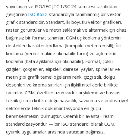
yayınlanan ve ISO/IEC JTC 1/SC 24 komitesi tarafından
geliştirilen
ISO 8632
standardıyla tanımlanmış bir vektör
grafik standardıdır. Standart, i̇ki boyutlu vektör grafikleri,
raster görüntüler ve metin saklamak ve aktarmak için cihaz
bağımsız bir format tanımlar. CGM üç kodlama yöntemini
destekler: karakter kodlama (kompakt metin temsili), i̇kili
kodlama (verimli makine okunabilir form) ve açık metin
kodlama (hata ayıklama için okunabilir). Format; çoklu
çizgiler, çokgenler, elipsler, dairesel yaylar, spline'lar ve
metin gibi grafik temel öğelerini renk, çizgi stili, dolgu
desenleri ve kırpma sınırları için ilişkili niteliklerle birlikte
tanımlar. CGM, özellikle uzun vadeli arşivleme ve hassas
teknik çizimin kritik olduğu havacılık, savunma ve endüstriyel
sektörlerde teknik dokümantasyonda en güçlü
benimsenmesini bulmuştur. Önemli bir avantajı resmi
standardizasyondur — bir ISO standardı olarak CGM,
uyumlu uygulamalar arasında satıcıdan bağımsız,