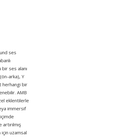
ound ses
abanlı
 bir ses alanı
(ön-arka), Y
t herhangi bir
enebilir. AMB
el eklentilerle
veya immersif
biçimde
artırılmış
 için uzamsal