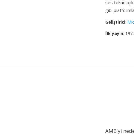
ses teknoloji
gibi platform
Geliştirici
:
Mic
İlk yayın
: 197
AMB'yi ned