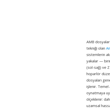
AMB dosyaları
tekniği olan
Am
sistemlerin ak
yakalar — biri
(sol-sağ) ve Z
hoparlör düze
dosyaları gene
işlenir. Temel
oynatmaya uyu
ölçeklenir: da
uzamsal hassas