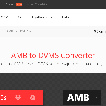
xt to Speech
Video Translator
OCR
API
Fiyatlandırma
Help
Mükem
ü
AMB'den DVMS'e
AMB to DVMS Converter
isonik AMB sesini DVMS ses mesajı formatına dönüşt
AMB