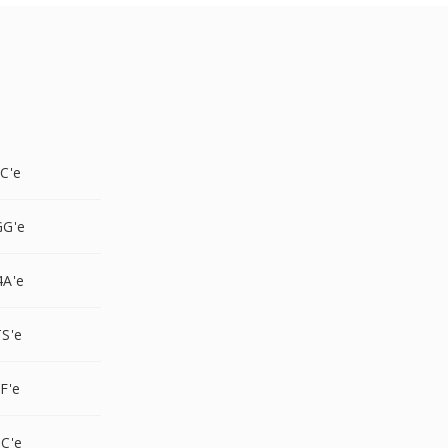
C'e
GG'e
A'e
S'e
F'e
C'e