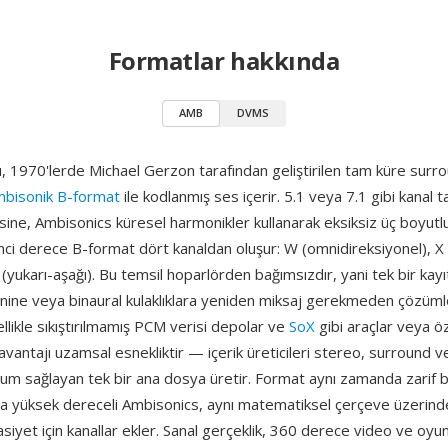
Formatlar hakkında
AMB
DVMS
, 1970'lerde Michael Gerzon tarafından geliştirilen tam küre surr
bisonik B-format
ile kodlanmış ses içerir. 5.1 veya 7.1 gibi kanal t
sine, Ambisonics küresel harmonikler kullanarak eksiksiz üç boyutlu
nci derece B-format dört kanaldan oluşur: W (omnidireksiyonel), X 
 (yukarı-aşağı). Bu temsil hoparlörden bağımsızdır, yani tek bir kayı
nine veya binaural kulaklıklara yeniden miksaj gerekmeden çözüml
llikle sıkıştırılmamış PCM verisi depolar ve
SoX
gibi araçlar veya öz
 avantajı uzamsal esnekliktir — içerik üreticileri stereo, surround 
m sağlayan tek bir ana dosya üretir. Format aynı zamanda zarif 
ha yüksek dereceli Ambisonics, aynı matematiksel çerçeve üzerinde 
iyet için kanallar ekler. Sanal gerçeklik, 360 derece video ve oyun