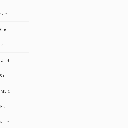
2'e
C'e
'e
NDT'e
S'e
VMS'e
F'e
RT'e