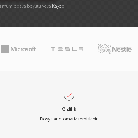
aksimum dosya boyutu veya
Kaydol
Gizlilik
Dosyalar otomatik temizlenir.