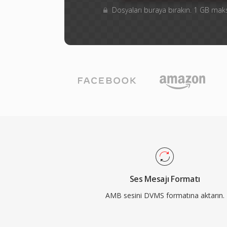
Dosyaları buraya bırakın. 1 GB m
Ses Mesajı Formatı
AMB sesini DVMS formatına aktarın.