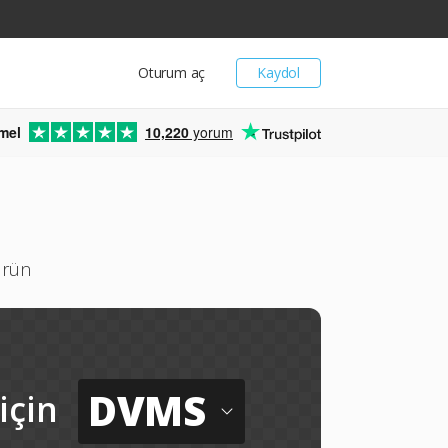
Oturum aç
Kaydol
mel
10,220
yorum
ürün
DVMS
için