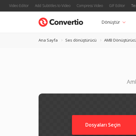
Video Editor
Add Subtitles to Video
Compress Video
GIF Editor
Te
Dönüştür
Ana Sayfa
Ses dönüştürücü
AMB Dönüştürüc
Amb
Dosyaları Seçin