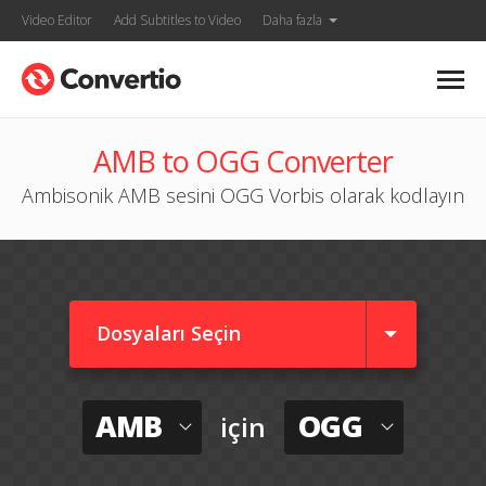
Video Editor
Add Subtitles to Video
Daha fazla
AMB to OGG Converter
Ambisonik AMB sesini OGG Vorbis olarak kodlayın
Dosyaları Seçin
AMB
OGG
için