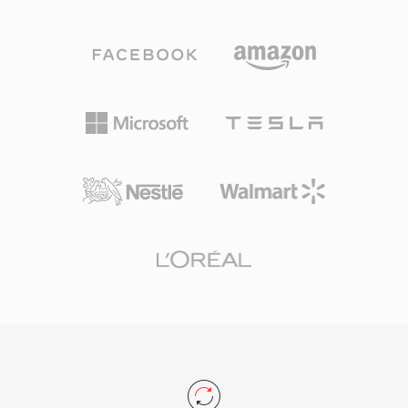
Kör dinleme testleri, Vorbis&#039;ın özellikle
uzamsal hassasiyet için kanallar ekler. Sanal
96-192 kbps aralığında MP3 ile eşleşen veya
gerçeklik, 360 derece video ve oyun için
onu aşan algısal kalite sunduğunu tutarlı olarak
uzamsal ses teknolojilerinin büyümesiyle birlikte
göstermiştir. Format, 8 kHz&#039;den 192
Ambisonics yeniden popülerlik kazanmış ve
kHz&#039;e kadar örnekleme hızlarını ve 1 ile
YouTube gibi platformlar tarafından immersif
255 arasında kanalı destekleyerek mono sesten
medya sunumu için benimsenmiştir.
surround mikslere kadar her şeyi kapsar. Öne
çıkan avantajı lisans ücretlerinin tamamen
bulunmamasıdır — oyun geliştiricileri, akış
platformları ve donanım üreticileri telif kaygısı
olmadan Vorbis uygulayabilir. Spotify tam da bu
nedenle yıllarca birincil akış kodeki olarak
Vorbis&#039;e güvenmiştir. Format ayrıca
düşük bit hızlarında kalite düşüşünü birçok
rakibinden daha zarif biçimde yönetir — bu
yüzden depolama alanının kısıtlı olduğu ve