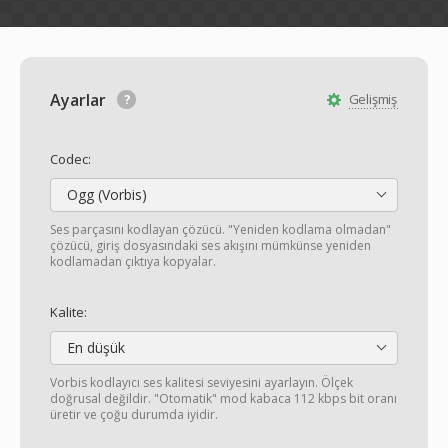
Ayarlar
Gelişmiş
Codec:
Ogg (Vorbis)
Ses parçasını kodlayan çözücü. "Yeniden kodlama olmadan"
çözücü, giriş dosyasındaki ses akışını mümkünse yeniden
kodlamadan çıktıya kopyalar.
Kalite:
En düşük
Vorbis kodlayıcı ses kalitesi seviyesini ayarlayın. Ölçek
doğrusal değildir. "Otomatik" mod kabaca 112 kbps bit oranı
üretir ve çoğu durumda iyidir.