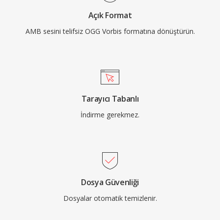
binlerce ses efektinin alan için yarıştığı video
Açık Format
oyunlarında popülerliğini korumaktadır. VLC,
AMB sesini telifsiz OGG Vorbis formatına dönüştürün.
Firefox, Chrome ve Android yerel Vorbis kod
çözme desteği sunar.
Tarayıcı Tabanlı
İndirme gerekmez.
Dosya Güvenliği
Dosyalar otomatik temizlenir.