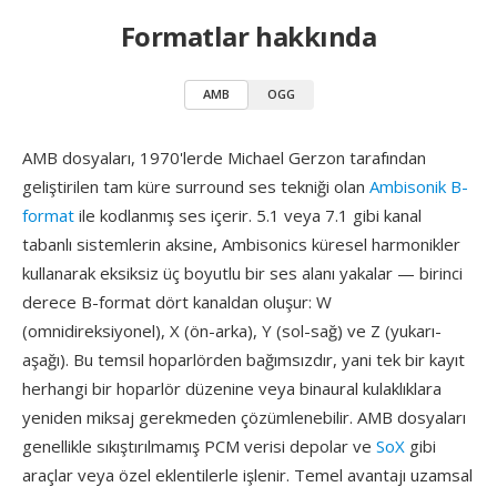
Formatlar hakkında
AMB
OGG
AMB dosyaları, 1970'lerde Michael Gerzon tarafından
geliştirilen tam küre surround ses tekniği olan
Ambisonik B-
format
ile kodlanmış ses içerir. 5.1 veya 7.1 gibi kanal
tabanlı sistemlerin aksine, Ambisonics küresel harmonikler
kullanarak eksiksiz üç boyutlu bir ses alanı yakalar — birinci
derece B-format dört kanaldan oluşur: W
(omnidireksiyonel), X (ön-arka), Y (sol-sağ) ve Z (yukarı-
aşağı). Bu temsil hoparlörden bağımsızdır, yani tek bir kayıt
herhangi bir hoparlör düzenine veya binaural kulaklıklara
yeniden miksaj gerekmeden çözümlenebilir. AMB dosyaları
genellikle sıkıştırılmamış PCM verisi depolar ve
SoX
gibi
araçlar veya özel eklentilerle işlenir. Temel avantajı uzamsal