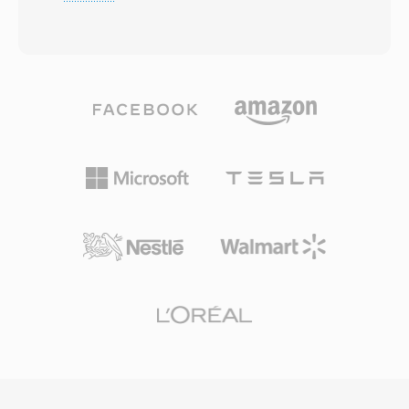
de coseno discreta modificada (MDCT) con
herramientas como SoX o complementos
codificación de tasa de bits variable qué se
especializados. Una ventaja fundamental es la
adapta a la complejidad de la señal por trama.
flexibilidad espacial — los creadores producen
Las pruebas de escucha ciega han demostrado
un archivo maestro qué se adapta a
consistentemente qué Vorbis ofrece una
reproducción estéreo, envolvente o inmersiva.
calidad perceptual equivalente o superior a
El formato también escala con elegancia: la
MP3, especialmente en el rango de 96-192
ambisonia de orden superior agrega canales
kbps. El formato soporta frecuencias de
para mayor precisión espacial sobre el mismo
muestreo de 8 kHz a 192 kHz y de 1 a 255
marco matematico. Con el crecimiento de la
canales, abarcando desde voz mono hasta
realidad virtual, el vídeo 360 grados y el audio
mezclas envolventes. Una ventaja destacada
espacial para videojuegos, la tecnología
es la ausencia total de tasas de licencia — los
ambisonica ha experimentado un
desarrolladores de videojuegos, las
resurgimiento, adoptada por plataformas
plataformas de streaming y los fabricantes de
como YouTube para contenido multimedia
hardware pueden implementar Vorbis sin
inmersivo.
preocupaciones por regalías. Spotify se apoyo