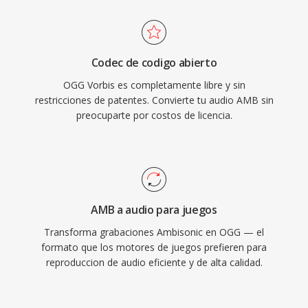
en Vorbis durante años como su códec
principal de streaming precisamente por está
razón. El formato también maneja la
Codec de codigo abierto
degradación de calidad a tasas de bits bajas de
OGG Vorbis es completamente libre y sin
manera más elegante qué muchos
restricciones de patentes. Convierte tu audio AMB sin
competidores, razón por la cuál sigue siendo
preocuparte por costos de licencia.
popular en videojuegos dónde el
almacenamiento es limitado y miles de efectos
de sonido compiten por espacio. VLC, Firefox,
Chrome y Android proporcionan decodificación
nativa de Vorbis.
AMB a audio para juegos
Transforma grabaciones Ambisonic en OGG — el
formato que los motores de juegos prefieren para
reproduccion de audio eficiente y de alta calidad.