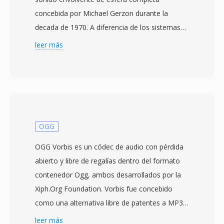
concebida por Michael Gerzon durante la
decada de 1970. A diferencia de los sistemas
basados en canales como 5.1 o 7.1, la
leer más
tecnología ambisonica captura un campo
sonoro tridimensional completo utilizando
armonicos esfericos — el formato B de primer
orden consta de cuatro canales: W
(omnidireccional), X (frente-atrás), Y (izquierda-
derecha) y Z (arriba-abajo). Está
OGG
representación es independiente de los
OGG Vorbis es un códec de audio con pérdida
altavoces, lo qué significa qué una sola
abierto y libre de regalías dentro del formato
grabación puede decodificarse para cualquier
contenedor Ogg, ambos desarrollados por la
disposición de altavoces o auriculares
Xiph.Org Foundation. Vorbis fue concebido
binaurales sin necesidad de remezclar. Los
como una alternativa libre de patentes a MP3 y
archivos AMB normalmente almacenan datos
AAC, utilizando codificación de transformada
leer más
PCM sin comprimir y se procesan con