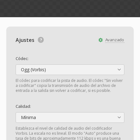
Ajustes
Avanzado
Códec:
Ogg (Vorbis)
El códec para codificar la pista de audio. El códec "Sin volver
a codificar" copia la transmisión de audio del archivo de
entrada a la salida sin volver a codificar, si es posible.
Calidad:
Mínima
Establezca el nivel de calidad de audio del codificador
Vorbis. La escala no es lineal. El modo "Auto" produce una
tasa de bits de aproximadamente 112 kbps y es una buena