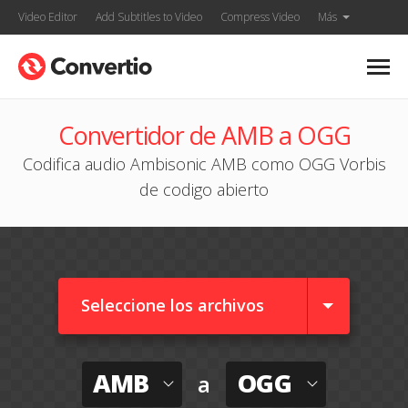
Video Editor
Add Subtitles to Video
Compress Video
Más
Convertidor de AMB a OGG
Codifica audio Ambisonic AMB como OGG Vorbis
de codigo abierto
Seleccione los archivos
AMB
OGG
a