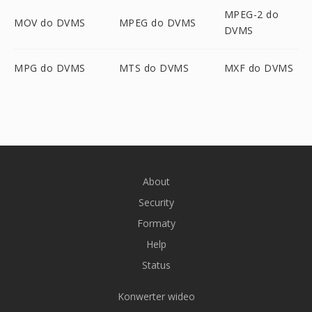
MPEG-2 do
MOV do DVMS
MPEG do DVMS
DVMS
MPG do DVMS
MTS do DVMS
MXF do DVMS
About
Security
Formaty
Help
Status
Konwerter wideo