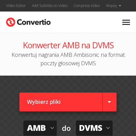
Video Editor
Add Subtitles to Video
Compress Video
Więcej
Konwerter AMB na DVMS
Konwertuj nagrania AMB Ambisonic na format
poczty głosowej DVMS
Wybierz pliki
AMB
DVMS
do