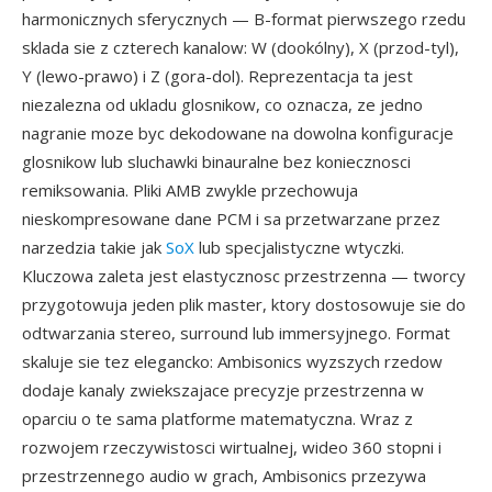
harmonicznych sferycznych — B-format pierwszego rzedu
sklada sie z czterech kanalow: W (dookólny), X (przod-tyl),
Y (lewo-prawo) i Z (gora-dol). Reprezentacja ta jest
niezalezna od ukladu glosnikow, co oznacza, ze jedno
nagranie moze byc dekodowane na dowolna konfiguracje
glosnikow lub sluchawki binauralne bez koniecznosci
remiksowania. Pliki AMB zwykle przechowuja
nieskompresowane dane PCM i sa przetwarzane przez
narzedzia takie jak
SoX
lub specjalistyczne wtyczki.
Kluczowa zaleta jest elastycznosc przestrzenna — tworcy
przygotowuja jeden plik master, ktory dostosowuje sie do
odtwarzania stereo, surround lub immersyjnego. Format
skaluje sie tez elegancko: Ambisonics wyzszych rzedow
dodaje kanaly zwiekszajace precyzje przestrzenna w
oparciu o te sama platforme matematyczna. Wraz z
rozwojem rzeczywistosci wirtualnej, wideo 360 stopni i
przestrzennego audio w grach, Ambisonics przezywa