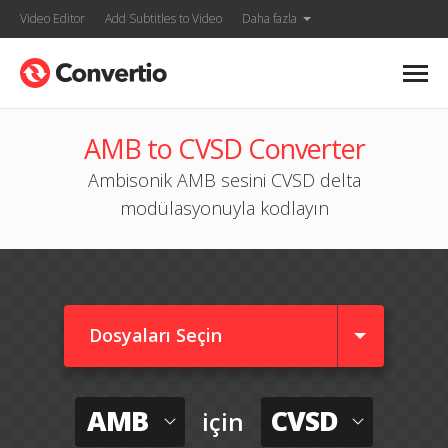
Video Editor
Add Subtitles to Video
Daha fazla
AMB to CVSD Converter
Ambisonik AMB sesini CVSD delta
modülasyonuyla kodlayın
Dosyaları Seçin
AMB
CVSD
için