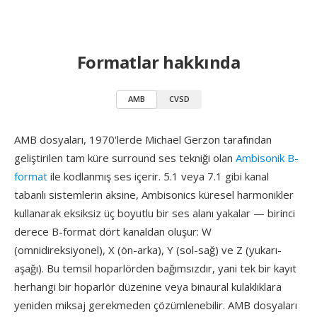
Formatlar hakkında
AMB
CVSD
AMB dosyaları, 1970'lerde Michael Gerzon tarafından
geliştirilen tam küre surround ses tekniği olan
Ambisonik B-
format
ile kodlanmış ses içerir. 5.1 veya 7.1 gibi kanal
tabanlı sistemlerin aksine, Ambisonics küresel harmonikler
kullanarak eksiksiz üç boyutlu bir ses alanı yakalar — birinci
derece B-format dört kanaldan oluşur: W
(omnidireksiyonel), X (ön-arka), Y (sol-sağ) ve Z (yukarı-
aşağı). Bu temsil hoparlörden bağımsızdır, yani tek bir kayıt
herhangi bir hoparlör düzenine veya binaural kulaklıklara
yeniden miksaj gerekmeden çözümlenebilir. AMB dosyaları