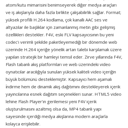
atom/kutu mimarisini benimseyerek diğer medya araçları
ve iş akışlarıyla daha fazla birlikte çalışabilirlik sağlar. Format;
yüksek profilli H.264 kodlama, çok kanallı AAC ses ve
altyazılar ile başlıklar için zamanlanmış metin gibi gelişmiş
özellikleri destekler. F4V, eski FLV kapsayıcısının bu yeni
codec'ı verimli şekilde paketleyemediği bir dönemde web
üzerinde H.264 içeriğe yönelik artan talebi karşılamak üzere
yapılan stratejik bir hamleyi temsil eder. Zirve yıllarında F4V,
Flash tabanlı akış platformları ve web üzerindeki video
oynatıcılar aracılığıyla sunulan yüksek kaliteli video içeriğin
büyük bölümünü desteklemiştir. Kapsayıcı hem aşamalı
i̇ndirme hem de dinamik akış dağıtımını destekleyerek içerik
yayıncılarına esnek dağıtım seçenekleri sunar. HTML5 video
lehine Flash Player'ın gerilemesi yeni F4V içerik
oluşturulmasını azaltmış olsa da, MP4 tabanlı yapı
sayesinde içerdiği medya akışlarına modern araçlarla
kolayca erişilebilir.