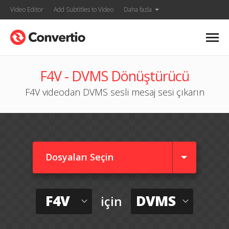
Video Editor
Add Subtitles to Video
Daha fazla
F4V - DVMS Dönüştürücü
F4V videodan DVMS sesli mesaj sesi çıkarın
Dosyaları Seçin
F4V
DVMS
için