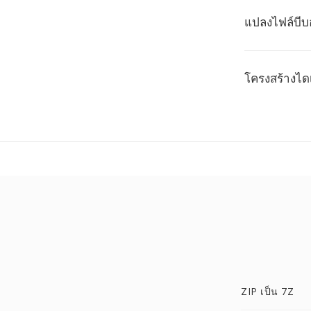
แปลงไฟล์บีบอ
โครงสร้างได
ZIP เป็น 7Z