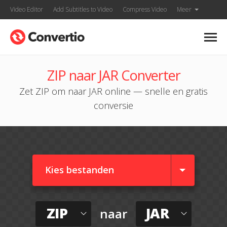
Video Editor
Add Subtitles to Video
Compress Video
Meer
ZIP naar JAR Converter
Zet ZIP om naar JAR online — snelle en gratis
conversie
Kies bestanden
ZIP
JAR
naar