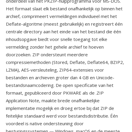
onderdeel van het PKZIP-hulpprogramma voor MS-DOS.
Het formaat slaat elk bestand onafhankelijk op binnen het
archief, comprimeert vermeldingen individueel met het
Deflate-algoritme (meest gebruikelijk) en registreert één
centrale directory aan het einde van het bestand die één
inhoudsopgave biedt voor snelle toegang tot elke
vermelding zonder het gehele archief te hoeven
doorzoeken. ZIP ondersteunt meerdere
compressiemethoden (Stored, Deflate, Deflate64, BZIP2,
LZMA), AES-versleuteling, ZIP64-extensies voor
bestanden en archieven groter dan 4 GB en Unicode-
bestandsnaamcodering. De open specificatie van het
formaat, gepubliceerd door PKWARE als de .ZIP
Application Note, maakte brede onafhankelijke
implementatie mogelijk en droeg ertoe bij dat ZIP de
feitelijke standaard werd voor bestandsdistributie. Één
voordeel is native ondersteuning door
besturingssystemen — Windows, macOS en de meeste