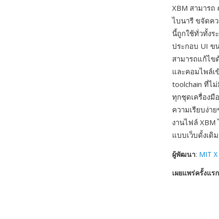
XBM สามารถ #
ไบนารี ขจัดค
นี้ถูกใช้ทั่วท
ประกอบ UI ขนา
สามารถแก้ไขด้
และคอมไพล์เข
toolchain ที่
ทุกชุดเครื่อง
ความเรียบง่าย
งานไฟล์ XBM ไ
แบบเว็บดั้งเ
ผู้พัฒนา
:
MIT X
เผยแพร่ครั้งแรก