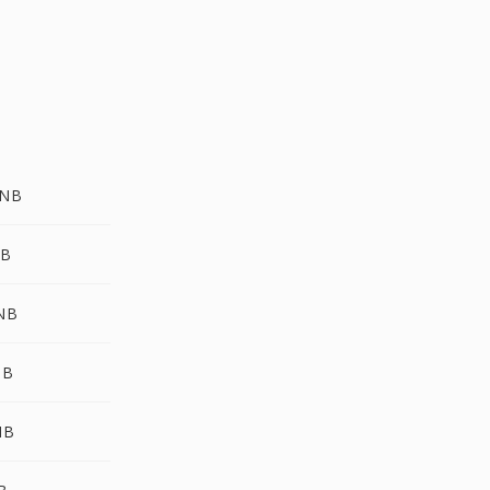
SNB
NB
SNB
NB
NB