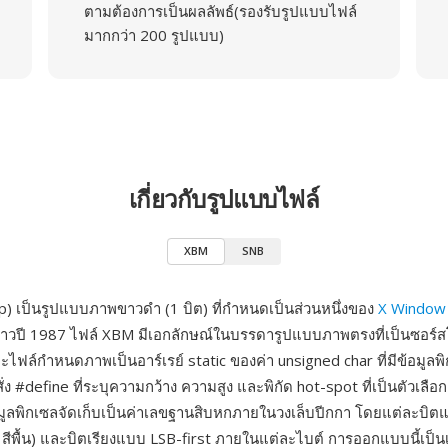
ตามต้องการเป็นผลลัพธ์(รองรับรูปแบบไฟล์
มากกว่า 200 รูปแบบ)
เกี่ยวกับรูปแบบไฟล์
XBM
SNB
) เป็นรูปแบบภาพขาวดำ (1 บิต) ที่กำหนดเป็นส่วนหนึ่งของ
X Window
 ราวปี 1987 ไฟล์ XBM มีเอกลักษณ์ในบรรดารูปแบบภาพตรงที่เป็นซอร์สโ
ละไฟล์กำหนดภาพเป็นอาร์เรย์ static ของค่า unsigned char ที่มีข้อมูล
่ง #define ที่ระบุความกว้าง ความสูง และพิกัด hot-spot ที่เป็นตัวเลื
้อมูลพิกเซลจัดเก็บเป็นค่าเลขฐานสิบหกภายในวงเล็บปีกกา โดยแต่ละบิต
 = สีพื้น) และบิตเรียงแบบ LSB-first ภายในแต่ละไบต์ การออกแบบนี้เ