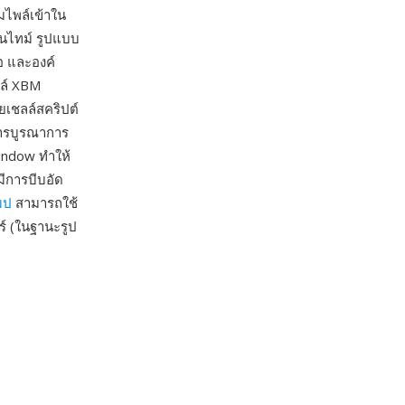
ไพล์เข้าใน
นไทม์ รูปแบบ
ือ และองค์
ฟล์ XBM
ยเชลล์สคริปต์
ารบูรณาการ
indow ทำให้
มีการบีบอัด
มป
สามารถใช้
ร์ (ในฐานะรูป