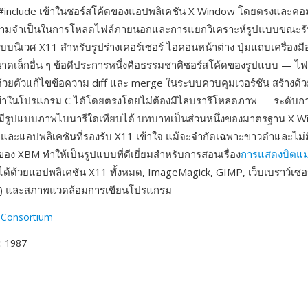
include เข้าในซอร์สโค้ดของแอปพลิเคชัน X Window โดยตรงและคอม
วามจำเป็นในการโหลดไฟล์ภายนอกและการแยกวิเคราะห์รูปแบบขณะรั
ั้งระบบนิเวศ X11 สำหรับรูปร่างเคอร์เซอร์ ไอคอนหน้าต่าง ปุ่มแถบเครื่องม
ดเล็กอื่น ๆ ข้อดีประการหนึ่งคือธรรมชาติซอร์สโค้ดของรูปแบบ — ไ
วยตัวแก้ไขข้อความ diff และ merge ในระบบควบคุมเวอร์ชัน สร้างด้ว
้าในโปรแกรม C ได้โดยตรงโดยไม่ต้องมีไลบรารีโหลดภาพ — ระดับก
ไม่มีรูปแบบภาพไบนารีใดเทียบได้ บทบาทเป็นส่วนหนึ่งของมาตรฐาน X W
มือและแอปพลิเคชันที่รองรับ X11 เข้าใจ แม้จะจำกัดเฉพาะขาวดำและไม่
ของ XBM ทำให้เป็นรูปแบบที่ดีเยี่ยมสำหรับการสอนเรื่อง
การแสดงบิตแ
ด้ด้วยแอปพลิเคชัน X11 ทั้งหมด, ImageMagick, GIMP, เว็บเบราว์เซอ
ดิม) และสภาพแวดล้อมการเขียนโปรแกรม
 Consortium
: 1987