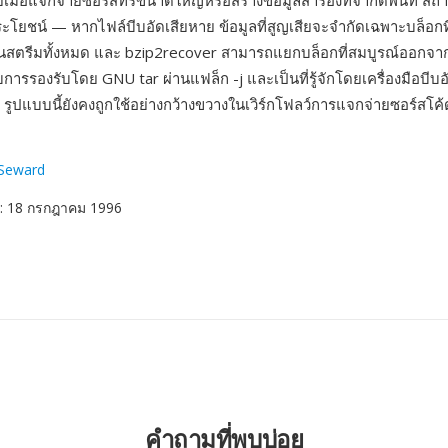
ยเมื่อแจกจ่ายซอร์สทรีขนาดใหญ่หรือสร้างข้อมูลสำรองที่จำกัดพื้นที่ 
ระโยชน์ — หากไฟล์บีบอัดเสียหาย ข้อมูลที่สูญเสียจะจำกัดเฉพาะบล็อกท
นสตรีมทั้งหมด และ bzip2recover สามารถแยกบล็อกที่สมบูรณ์ออกจากไ
บการรองรับโดย GNU tar ผ่านแฟล็ก -j และเป็นที่รู้จักโดยเครื่องมือบีบ
รูปแบบนี้ยังคงถูกใช้อย่างกว้างขวางในเวิร์กโฟลว์การแจกจ่ายซอร์สโ
 Seward
: 18 กรกฎาคม 1996
คำถามที่พบบ่อย