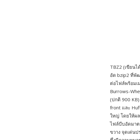
TBZ2 (เขียนได
อัด bzip2 ที่พ
ต่อไฟล์พร้อมเ
Burrows-Whee
(ปกติ 900 KB)
front และ Huf
ใหญ่ โดยให้ผลล
ไฟล์บีบอัดมาต
ขวาง จุดเด่นป