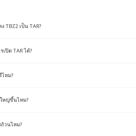
ง TBZ2 เป็น TAR?
เปิด TAR ได้?
รีไหม?
หญ่ขึ้นไหม?
บถ้วนไหม?