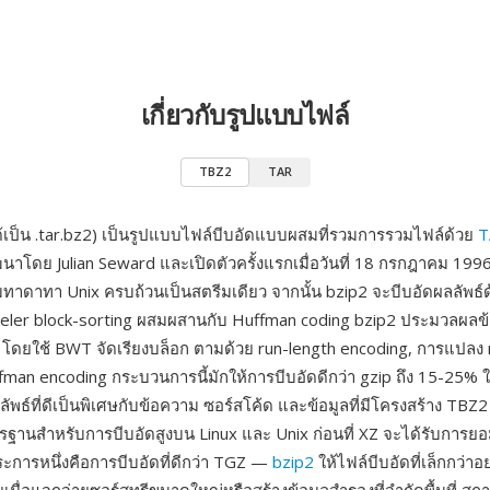
เกี่ยวกับรูปแบบไฟล์
TBZ2
TAR
้เป็น .tar.bz2) เป็นรูปแบบไฟล์บีบอัดแบบผสมที่รวมการรวมไฟล์ด้วย
T
ัฒนาโดย Julian Seward และเปิดตัวครั้งแรกเมื่อวันที่ 18 กรกฎาคม 1996 
มทาดาทา Unix ครบถ้วนเป็นสตรีมเดียว จากนั้น bzip2 จะบีบอัดผลลัพธ์ด
ler block-sorting ผสมผสานกับ Huffman coding bzip2 ประมวลผลข้อ
 โดยใช้ BWT จัดเรียงบล็อก ตามด้วย run-length encoding, การแปลง
fman encoding กระบวนการนี้มักให้การบีบอัดดีกว่า gzip ถึง 15-25% ใ
ัพธ์ที่ดีเป็นพิเศษกับข้อความ ซอร์สโค้ด และข้อมูลที่มีโครงสร้าง TBZ
รฐานสำหรับการบีบอัดสูงบน Linux และ Unix ก่อนที่ XZ จะได้รับการยอ
ระการหนึ่งคือการบีบอัดที่ดีกว่า TGZ —
bzip2
ให้ไฟล์บีบอัดที่เล็กกว่า