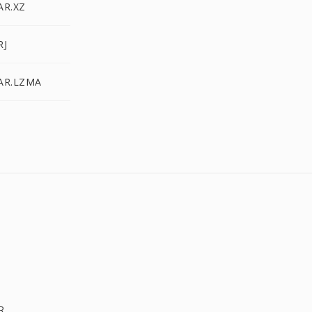
AR.XZ
RJ
TAR.LZMA
R