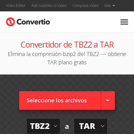
Video Editor
Add Subtitles to Video
Compress Video
Más
Convertidor de TBZ2 a TAR
Elimina la compresión bzip2 del TBZ2 — obtiene
TAR plano gratis
Seleccione los archivos
TBZ2
TAR
a