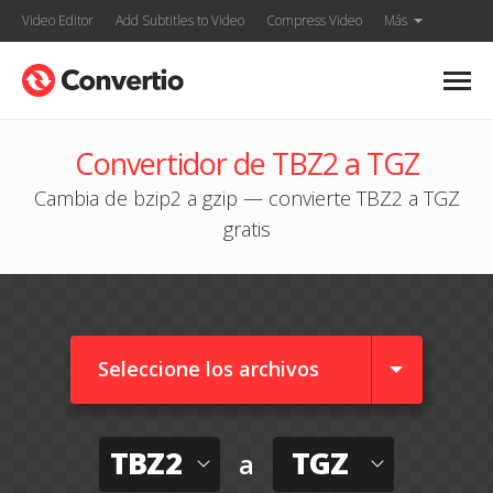
Video Editor
Add Subtitles to Video
Compress Video
Más
Convertidor de TBZ2 a TGZ
Cambia de bzip2 a gzip — convierte TBZ2 a TGZ
gratis
Seleccione los archivos
TBZ2
TGZ
a