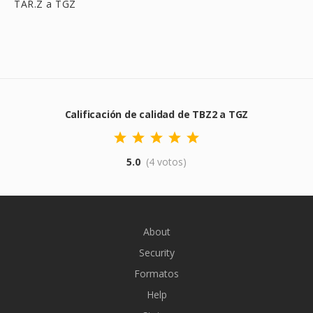
TAR.Z a TGZ
Calificación de calidad de TBZ2 a TGZ
5.0
(4 votos)
About
Security
Formatos
Help