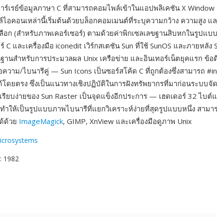
อาร์เรย์ข้อมูลภาษา C ที่สามารถคอมไพล์เข้าในแอปพลิเคชัน X Windo
ไอคอนเหล่านี้เริ่มต้นด้วยบล็อกคอมเมนต์ที่ระบุความกว้าง ความสูง แล
วเลือก (สำหรับภาพเคอร์เซอร์) ตามด้วยค่าพิกเซลเลขฐานสิบหกในรูปแบบที่
C และเครื่องมือ iconedit เวิร์กสเตชัน Sun ที่ใช้ SunOS และภายหลัง S
ฐานสำหรับการประมวลผล Unix เครือข่าย และอินเทอร์เน็ตยุคแรก ข้อด
ความ/ไบนารีคู่ — Sun Icons เป็นซอร์สโค้ด C ที่ถูกต้องซึ่งสามารถ #in
้โดยตรง ซึ่งเป็นแนวทางเชิงปฏิบัติในการฝังทรัพยากรที่มาก่อนระบบจัด
เรียบง่ายของ Sun Raster เป็นจุดแข็งอีกประการ — เฮดเดอร์ 32 ไบต์
ทำให้เป็นรูปแบบภาพไบนารีที่แยกวิเคราะห์ง่ายที่สุดรูปแบบหนึ่ง สามา
ด้ด้วย
ImageMagick
, GIMP, XnView และเครื่องมือดูภาพ Unix
icrosystems
: 1982