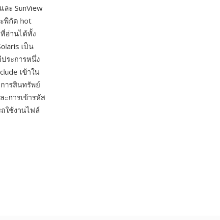
w และ SunView
ะพิกัด hot
อ่านได้ทั้ง
olaris เป็น
ีประการหนึ่ง
clude เข้าใน
การสินทรัพย์
และการเข้ารหัส
รถใช้งานไฟล์