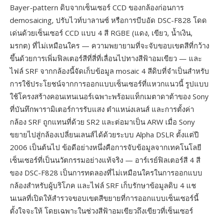
Bayer-pattern ดิบจากเซ็นเซอร์ CCD ของกล้องก่อนการ
demosaicing, ปรับไวท์บาลานซ์ หรือการบีบอัด DSC-F828 โดด
เด่นด้วยเซ็นเซอร์ CCD แบบ 4 สี RGBE (แดง, เขียว, น้ำเงิน,
มรกต) ที่ไม่เหมือนใคร — ความพยายามที่จะจับขอบเขตสีที่กว้าง
ขึ้นด้วยการเพิ่มฟิลเตอร์สีที่สี่ที่เลื่อนไปทางสีฟ้าอมเขียว — และ
ไฟล์ SRF จากกล้องนี้จัดเก็บข้อมูล mosaic 4 สีดิบที่จำเป็นสำหรับ
การใช้ประโยชน์จากการออกแบบเซ็นเซอร์ที่แหวกแนวนี้ รูปแบบ
ใช้โครงสร้างคอนเทนเนอร์เฉพาะพร้อมแท็กเมตาดาต้าของ Sony
ที่บันทึกพารามิเตอร์การรับแสง ตำแหน่งเลนส์ และการตั้งค่า
กล้อง SRF ถูกแทนที่ด้วย SR2 และต่อมาเป็น ARW เมื่อ Sony
ขยายไปสู่กล้องเปลี่ยนเลนส์ได้ด้วยระบบ Alpha DSLR ตั้งแต่ปี
2006 เป็นต้นไป ข้อดีอย่างหนึ่งคือการจับข้อมูลจากเทคโนโลยี
เซ็นเซอร์ที่เป็นนวัตกรรมอย่างแท้จริง — อาร์เรย์ฟิลเตอร์สี 4 สี
ของ DSC-F828 เป็นการทดลองที่ไม่เหมือนใครในการออกแบบ
กล้องสำหรับผู้บริโภค และไฟล์ SRF เก็บรักษาข้อมูลดิบ 4 แช
นเนลที่เปิดให้สำรวจขอบเขตสีขยายที่การออกแบบเซ็นเซอร์นี้
ตั้งใจจะให้ โดยเฉพาะในช่วงสีฟ้าอมเขียวถึงเขียวที่เซ็นเซอร์