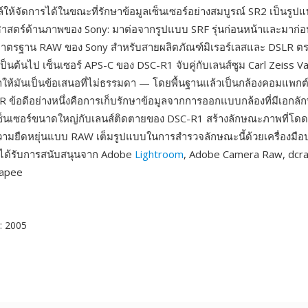
ให้จัดการได้ในขณะที่รักษาข้อมูลเซ็นเซอร์อย่างสมบูรณ์ SR2 เป็นรูปแ
ิศาสตร์ด้านภาพของ Sony: มาต่อจากรูปแบบ SRF รุ่นก่อนหน้าและมาก
มาตรฐาน RAW ของ Sony สำหรับสายผลิตภัณฑ์มิเรอร์เลสและ DSLR ตร
 เป็นต้นไป เซ็นเซอร์ APS-C ของ DSC-R1 จับคู่กับเลนส์ซูม Carl Zeiss V
ห้มันเป็นข้อเสนอที่ไม่ธรรมดา — โดยพื้นฐานแล้วเป็นกล้องคอมแพกต์
 ข้อดีอย่างหนึ่งคือการเก็บรักษาข้อมูลจากการออกแบบกล้องที่มีเอกลั
ซ็นเซอร์ขนาดใหญ่กับเลนส์ติดตายของ DSC-R1 สร้างลักษณะภาพที่โดด
วามยืดหยุ่นแบบ RAW เต็มรูปแบบในการสำรวจลักษณะนี้ด้วยเครื่องมื
 ได้รับการสนับสนุนจาก Adobe
Lightroom
, Adobe Camera Raw, dcr
apee
: 2005