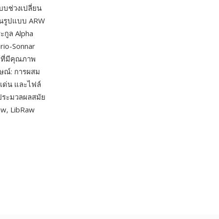
บบช่วงเปลี่ยน
่อนรูปแบบ ARW
ะกูล Alpha
ario-Sonnar
ที่มีคุณภาพ
กษณ์: การผสม
เด่น และไฟล์
อประมวลผลสมัย
aw, LibRaw