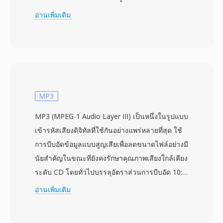
ASCII ขนาด 1024 ไบต์ที่บรรจุเมทาดาทา — ตัว
อ่านเพิ่มเติม
ระบุฐานข้อมูล จำนวนช่องสัญญาณ อัตราสุ่ม
ตัวอย่าง ลำดับไบต์ และประเภทการบีบอัด — ทำให้
ทุกการบันทึกอธิบายตัวเองได้ เสียงพื้นฐานโดยทั่วไป
เป็น PCM เชิงเส้น 16 บิตที่สุ่มตัวอย่าง 16 kHz
แม้ว่าจะอนุญาตให้ใช้การกำหนดค่าอื่นได้ นักวิจัยที่
NIST, DARPA และมหาวิทยาลัยทั่วโลกพึ่งพา SPH
MP3
สำหรับการเผยแพร่คลังเสียงพูดเช่น TIMIT,
MP3 (MPEG-1 Audio Layer III) เป็นหนึ่งในรูปแบบ
Switchboard และคอลเลกชัน LDC ที่เป็นรากฐาน
เข้ารหัสเสียงดิจิทัลที่ใช้กันอย่างแพร่หลายที่สุด ใช้
ของระบบการรู้จำเสียงพูดอัตโนมัติสมัยใหม่ ข้อดี
การบีบอัดข้อมูลแบบสูญเสียเพื่อลดขนาดไฟล์อย่างมี
สำคัญคือส่วนหัวที่อ่านได้ด้วยมนุษย์ ทำให้สคริปต์
นัยสำคัญในขณะที่ยังคงรักษาคุณภาพเสียงใกล้เคียง
สามารถแยกวิเคราะห์เมทาดาทาการบันทึกได้โดย
ระดับ CD โดยทั่วไปบรรลุอัตราส่วนการบีบอัด 10:1
ไม่ต้องถอดรหัสไบนารี การกำหนดมาตรฐานที่เข้ม
พัฒนาโดย Fraunhofer Society ร่วมกับนัก
อ่านเพิ่มเติม
งวดของรูปแบบยังขจัดความกำกวมเมื่อแชร์ชุด
วิทยาศาสตร์ดิจิทัลคนอื่น ๆ รูปแบบนี้กลายเป็น
ข้อมูลข้ามสถาบันและแพลตฟอร์ม เนื่องจากไฟล์
มาตรฐานสากลในปี 1993 ในฐานะส่วนหนึ่งของข้อ
SPH จัดเก็บ PCM แบบไม่บีบอัด จึงรักษาความเที่ยง