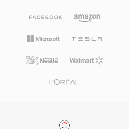
กำหนด MPEG-1 ไฟล์ MP3 สามารถเข้ารหัสได้ที่
ตรงของเสียงอย่างเต็มที่ — สิ่งสำคัญอย่างยิ่งเมื่อฝึก
บิตเรตต่าง ๆ โดยทั่วไปตั้งแต่ 128 kbps ถึง 320
แบบจำลองอะคูสติกที่แม้แต่สิ่งแปลกปลอมเล็กน้อยก็
kbps ให้ผู้ใช้สร้างสมดุลระหว่างขนาดไฟล์และ
อาจบิดเบือนผลลัพธ์ได้
ความเที่ยงตรงของเสียง การบีบอัดที่มีประสิทธิภาพ
ความเข้ากันได้กับอุปกรณ์อย่างกว้างขวาง และ
ขนาดไฟล์ที่เล็กทำให้ MP3 เป็นแรงขับเคลื่อนเบื้อง
หลังการปฏิวัติเพลงดิจิทัล ช่วยให้สามารถจัดเก็บ
และเผยแพร่เพลงผ่านอินเทอร์เน็ตได้อย่างสะดวก
ปัจจุบัน MP3 ยังคงเป็นหนึ่งในรูปแบบเสียงที่ได้รับ
การรองรับอย่างทั่วถึงที่สุดในเครื่องเล่นสื่อ ระบบ
ปฏิบัติการ และอุปกรณ์พกพาแทบทุกชนิด