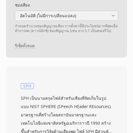
ช่องเสียง:
อัตโนมัติ (ไม่มีการเปลี่ยนแปลง)
กำหนดจำนวนช่องสัญญาณเสียง การตั้งค่านี้มีประโยชน์มากที่สุดเมื่อ
ทำการลด (ดาวน์มิกซ์) ช่องสัญญาณ (เช่น จาก 5.1 เป็นสเตอริโอ)
รีเซ็ตทั้งหมด
SPH
SPH เป็นนามสกุลไฟล์สำหรับเสียงที่จัดเก็บในรูป
แบบ NIST SPHERE (SPeech HEader REsources)
มาตรฐานที่สร้างโดยสถาบันมาตรฐานและ
เทคโนโลยีแห่งชาติสหรัฐอเมริการาวปี 1990 สร้าง
ขึ้นสำหรับการวิจัยด้านเสียงพูด ไฟล์ SPH มีส่วนหัว