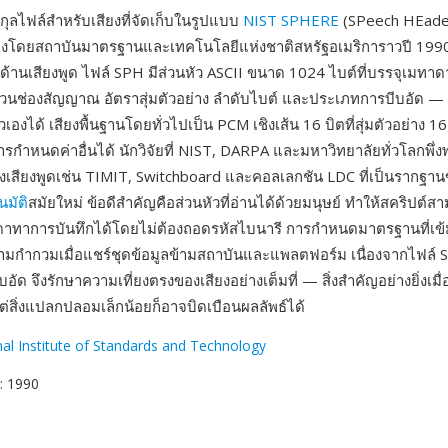
ุลไฟล์สำหรับเสียงที่จัดเก็บในรูปแบบ
NIST SPHERE
(SPeech HEade
างโดยสถาบันมาตรฐานและเทคโนโลยีแห่งชาติสหรัฐอเมริการาวปี 1990 
ยด้านเสียงพูด ไฟล์ SPH มีส่วนหัว ASCII ขนาด 1024 ไบต์ที่บรรจุเมทา
วนช่องสัญญาณ อัตราสุ่มตัวอย่าง ลำดับไบต์ และประเภทการบีบอัด — 
วเองได้ เสียงพื้นฐานโดยทั่วไปเป็น PCM เชิงเส้น 16 บิตที่สุ่มตัวอย่าง 1
ารกำหนดค่าอื่นได้ นักวิจัยที่ NIST, DARPA และมหาวิทยาลัยทั่วโลกพึ่
งเสียงพูดเช่น TIMIT, Switchboard และคอลเลกชัน LDC ที่เป็นรากฐ
นมัติ
สมัยใหม่ ข้อดีสำคัญคือส่วนหัวที่อ่านได้ด้วยมนุษย์ ทำให้สคริปต์
ดาทาการบันทึกได้โดยไม่ต้องถอดรหัสไบนารี การกำหนดมาตรฐานที่เข
มกำกวมเมื่อแชร์ชุดข้อมูลข้ามสถาบันและแพลตฟอร์ม เนื่องจากไฟล์ S
ัด จึงรักษาความเที่ยงตรงของเสียงอย่างเต็มที่ — สิ่งสำคัญอย่างยิ่งเม
แต่สิ่งแปลกปลอมเล็กน้อยก็อาจบิดเบือนผลลัพธ์ได้
al Institute of Standards and Technology
: 1990