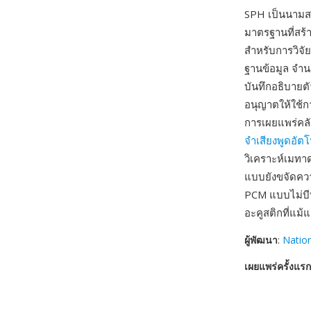
SPH เป็นนามสก
มาตรฐานที่สร้
สำหรับการวิจั
ฐานข้อมูล จำน
บันทึกอธิบายตั
อนุญาตให้ใช้ก
การเผยแพร่คลั
จำเสียงพูดอัตโ
วิเคราะห์เมทา
แบบยังขจัดควา
PCM แบบไม่บีบอ
อะคูสติกที่แม้
ผู้พัฒนา
:
Nation
เผยแพร่ครั้งแรก