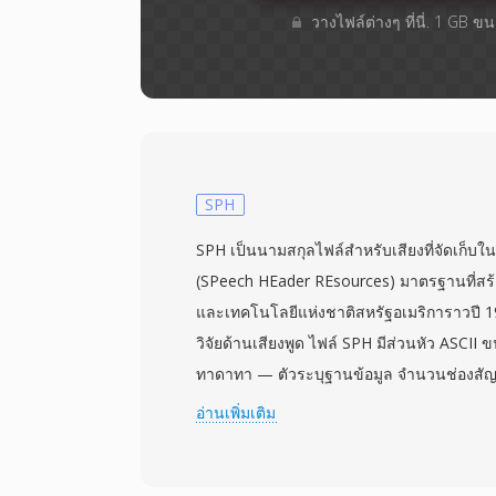
วางไฟล์ต่างๆ​ ที่นี่. 1 GB 
SPH
SPH เป็นนามสกุลไฟล์สำหรับเสียงที่จัดเก็
(SPeech HEader REsources) มาตรฐานที่ส
และเทคโนโลยีแห่งชาติสหรัฐอเมริการาวปี 1
วิจัยด้านเสียงพูด ไฟล์ SPH มีส่วนหัว ASCII 
ทาดาทา — ตัวระบุฐานข้อมูล จำนวนช่องสัญญ
ลำดับไบต์ และประเภทการบีบอัด — ทำให้ทุกก
อ่านเพิ่มเติม
เสียงพื้นฐานโดยทั่วไปเป็น PCM เชิงเส้น 16 บิ
แม้ว่าจะอนุญาตให้ใช้การกำหนดค่าอื่นได้ นัก