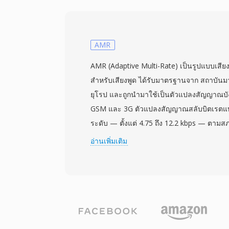
มหาวิทยาลัยทั่วโลกพึ่งพา SPH สำหรับการเผย
TIMIT, Switchboard และคอลเลกชัน LDC ท
รู้จำเสียงพูดอัตโนมัติสมัยใหม่ ข้อดีสำคัญคือส่
ทำให้สคริปต์สามารถแยกวิเคราะห์เมทาดาทาก
AMR
ถอดรหัสไบนารี การกำหนดมาตรฐานที่เข้มง
AMR (Adaptive Multi-Rate) เป็นรูปแบบเสียงบ
กำกวมเมื่อแชร์ชุดข้อมูลข้ามสถาบันและแพล
สำหรับเสียงพูด ได้รับมาตรฐานจาก สถาบั
จัดเก็บ PCM แบบไม่บีบอัด จึงรักษาความเที่ยง
ยุโรป และถูกนำมาใช้เป็นตัวแปลงสัญญาณบังค
— สิ่งสำคัญอย่างยิ่งเมื่อฝึกแบบจำลองอะคูสติ
GSM และ 3G ตัวแปลงสัญญาณสลับบิตเรตแ
น้อยก็อาจบิดเบือนผลลัพธ์ได้
ระดับ — ตั้งแต่ 4.75 ถึง 12.2 kbps — ตาม
เสียงรบกวนพื้นหลัง เมื่อคุณภาพลิงก์ลดลง ตัว
อ่านเพิ่มเติม
อัตราที่ต่ำกว่า แลกความชัดเจนเล็กน้อยกับค
กลไกการปรับตัวนี้กำหนดโดยข้อกำหนด 3GP
สัญญาณเสียงที่ใช้งานแพร่หลายที่สุดในโลก
พันล้านครั้ง ข้อดีหลักคือประสิทธิภาพการบีบอั
12.2 kbps ใช้พื้นที่เพียงประมาณ 90 KB ใช้ง
วอยซ์เมล และ MMS บนเครือข่ายที่มีแบนด์วิดท