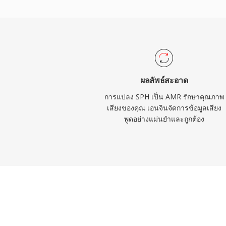
ตรวจจับกิจกรรมเสียงและการสร้างเสียงรบก
การส่งข้อมูลระหว่างช่วงเงียบ แม้ AMR จะไม
แบนด์วิดท์แคบ (300-3400 Hz) แต่เชี่ยวชาญใ
ภายใต้สภาพเครือข่ายที่ท้าทาย
ผลลัพธ์สะอาด
การแปลง SPH เป็น AMR รักษาคุณภาพ
เสียงของคุณ เอนจินจัดการข้อมูลเสียง
พูดอย่างแม่นยำและถูกต้อง