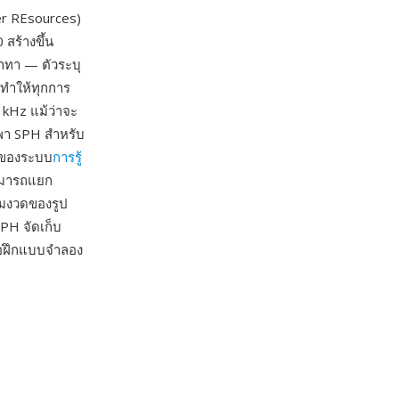
r REsources)
สร้างขึ้น
ดาทา — ตัวระบุ
ทำให้ทุกการ
6 kHz แม้ว่าจะ
งพา SPH สำหรับ
านของระบบ
การรู้
สามารถแยก
้มงวดของรูป
PH จัดเก็บ
ื่อฝึกแบบจำลอง