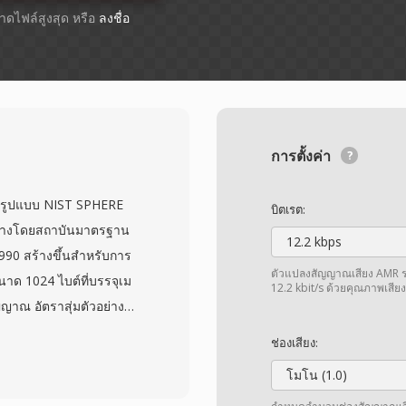
ขนาดไฟล์สูงสุด หรือ
ลงชื่อ
การตั้งค่า
บในรูปแบบ NIST SPHERE
บิตเรต:
ร้างโดยสถาบันมาตรฐาน
12.2 kbps
990 สร้างขึ้นสำหรับการ
ตัวแปลงสัญญาณเสียง AMR รอ
ขนาด 1024 ไบต์ที่บรรจุเม
12.2 kbit/s ด้วยคุณภาพเสียงเร
าณ อัตราสุ่มตัวอย่าง
ารบันทึกอธิบายตัวเองได้
ช่องเสียง:
ตที่สุ่มตัวอย่าง 16 kHz
โมโน (1.0)
วิจัยที่ NIST, DARPA และ