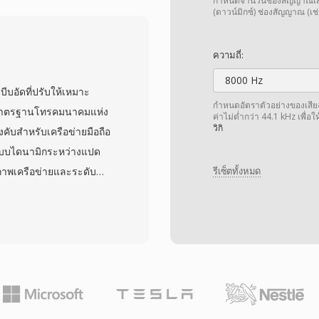
แพร่คลังเสียงพูดเช่น
กำหนดจำนวนช่องสัญญาณเสียง 
(ดาวน์มิกซ์) ช่องสัญญาณ (เช่
ี่เป็นรากฐานของระบบการ
วนหัวที่อ่านได้ด้วยมนุษย์
ความถี่:
ารบันทึกได้โดยไม่ต้อง
8000 Hz
วดของรูปแบบยังขจัดความ
ีบอัดที่ปรับให้เหมาะ
ตฟอร์ม เนื่องจากไฟล์ SPH
กำหนดอัตราตัวอย่างของเสียง เ
นมาตรฐานโทรคมนาคมแห่ง
ค่าไม่ต่ำกว่า 44.1 kHz เพื่อ
ตรงของเสียงอย่างเต็มที่
วิกิ
ับสำหรับเครือข่ายมือถือ
กที่แม้แต่สิ่งแปลกปลอมเล็ก
บบไดนามิกระหว่างแปด
สภาพเครือข่ายและระดับ
รีเซ็ตทั้งหมด
เข้ารหัสจะเปลี่ยนไปใช้
วามเสถียรในการส่งข้อมูล
P และเป็นหนึ่งในตัวแปลง
 ใช้ในการโทรมือถือหลาย
ด: เสียง AMR หนึ่งนาทีที่
านได้จริงสำหรับบันทึกเสียง
์จำกัด อีกข้อดีคือมีการ