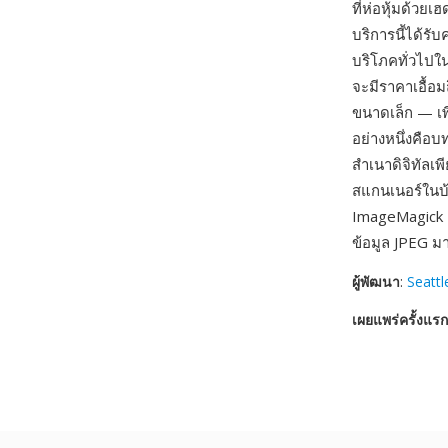
ที่ห่อหุ้มด้ว
บริการนี้ได้รั
บริโภคทั่วไปใน
จะมีราคาเอื้อ
ขนาดเล็ก — เพ
อย่างหนึ่งคือ
สำเนาดิจิทัลเพ
สแกนเนอร์ในบ้
ImageMagick 
ข้อมูล JPEG มา
ผู้พัฒนา
:
Seatt
เผยแพร่ครั้งแรก