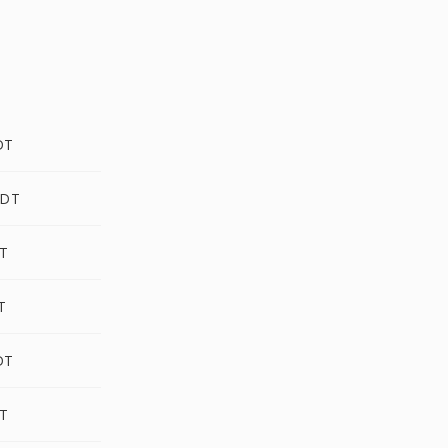
DT
ODT
DT
T
DT
DT