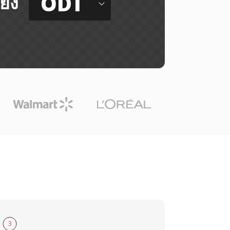
ODT
ยัง
3