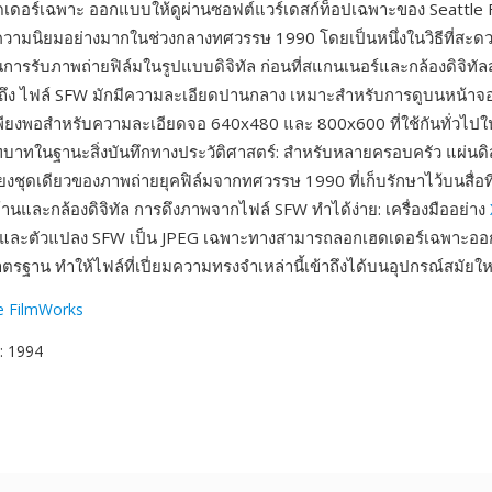
ยเฮดเดอร์เฉพาะ ออกแบบให้ดูผ่านซอฟต์แวร์เดสก์ท็อปเฉพาะของ Seattle
บความนิยมอย่างมากในช่วงกลางทศวรรษ 1990 โดยเป็นหนึ่งในวิธีที่สะดวกท
การรับภาพถ่ายฟิล์มในรูปแบบดิจิทัล ก่อนที่สแกนเนอร์และกล้องดิจิทัล
มถึง ไฟล์ SFW มักมีความละเอียดปานกลาง เหมาะสำหรับการดูบนหน้าจ
ียงพอสำหรับความละเอียดจอ 640x480 และ 800x600 ที่ใช้กันทั่วไปในส
บทบาทในฐานะสิ่งบันทึกทางประวัติศาสตร์: สำหรับหลายครอบครัว แผ่นดิ
ียงชุดเดียวของภาพถ่ายยุคฟิล์มจากทศวรรษ 1990 ที่เก็บรักษาไว้บนสื่อที
านและกล้องดิจิทัล การดึงภาพจากไฟล์ SFW ทำได้ง่าย: เครื่องมืออย่าง
และตัวแปลง SFW เป็น JPEG เฉพาะทางสามารถลอกเฮดเดอร์เฉพาะออ
ตรฐาน ทำให้ไฟล์ที่เปี่ยมความทรงจำเหล่านี้เข้าถึงได้บนอุปกรณ์สมัยให
le FilmWorks
: 1994