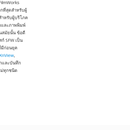
 FilmWorks
ี่สุดสำหรับผู้
สำหรับผู้บริโภค
อและภาพพิมพ์
มัยนั้น ข้อดี
สก์ SFW เป็น
่มีก่อนยุค
XnView
,
กและบันทึก
ม่ทุกชนิด