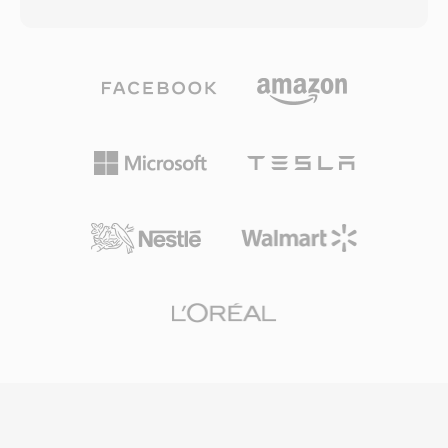
cosine transform ร่วมกับการวิเคราะห์จิตอะคูสติก
นี้ยังรองรับจุดลูปและมาร์กเกอร์ ทำให้มีคุณค่า
เพื่อตัดข้อมูลเสียงที่อยู่ต่ำกว่าเกณฑ์การรับรู้ของ
สำหรับไลบรารีตัวอย่างเสียง เมื่อ Avid Technology
มนุษย์ออก สร้างไฟล์ขนาดกะทัดรัดโดยไม่สูญเสีย
เปลี่ยน Pro Tools ไปใช้ WAV และ AIFF การใช้
คุณภาพอย่างเห็นได้ชัด AC3 กลายเป็นมาตรฐาน
งาน SD2 ก็ลดลง แต่คลังเซสชันเก่าหลายล้านไฟล์
เสียงบังคับสำหรับ DVD-Video และใช้กันอย่างแพร่
ยังคงมีไฟล์ SD2 ที่ต้องการการแปลงเป็นครั้งคราว
หลายในแผ่น Blu-ray การออกอากาศโทรทัศน์
ดิจิทัล (ATSC) และการสตรีม จุดเด่นหลักคือความ
สามารถเสียงเซอร์ราวด์หลายแชนเนลที่นำเสียงเชิง
พื้นที่แบบโรงภาพยนตร์มาสู่ระบบโฮมเธียเตอร์ รูป
แบบนี้ยังรักษาความชัดเจนของบทสนทนาผ่านแช
นเนลกลางเฉพาะ เหมาะสำหรับเนื้อหาภาพยนตร์
และโทรทัศน์ การรองรับตัวถอดรหัสฮาร์ดแวร์อย่าง
แพร่หลายในเครื่องรับสัญญาณ ทีวี และกล่องรับ
สัญญาณทำให้เสียง AC3 เล่นได้อย่างเสถียรบน
อุปกรณ์อิเล็กทรอนิกส์สำหรับผู้บริโภคจำนวน
มหาศาล