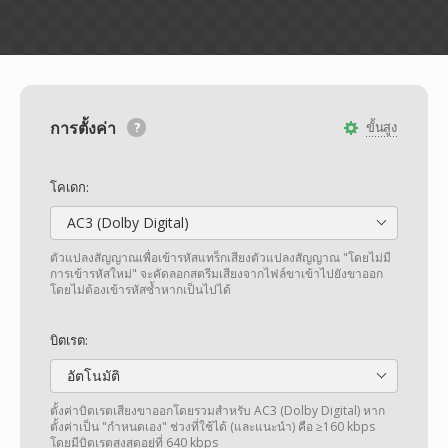
การตั้งค่า
ขั้นสูง
โคเดก:
AC3 (Dolby Digital)
ตัวแปลงสัญญาณเพื่อเข้ารหัสแทร็กเสียงตัวแปลงสัญญาณ "โดยไม่มี
การเข้ารหัสใหม่" จะคัดลอกสตรีมเสียงจากไฟล์ขาเข้าไปยังขาออก
โดยไม่ต้องเข้ารหัสซ้ำหากเป็นไปได้
บิตเรต:
อัตโนมัติ
ตั้งค่าบิตเรตเสียงขาออกโดยรวมสำหรับ AC3 (Dolby Digital) หาก
ตั้งค่าเป็น "กำหนดเอง" ช่วงที่ใช้ได้ (และแนะนำ) คือ ≥160 kbps
โดยมีบิตเรตสูงสุดอยู่ที่ 640 kbps