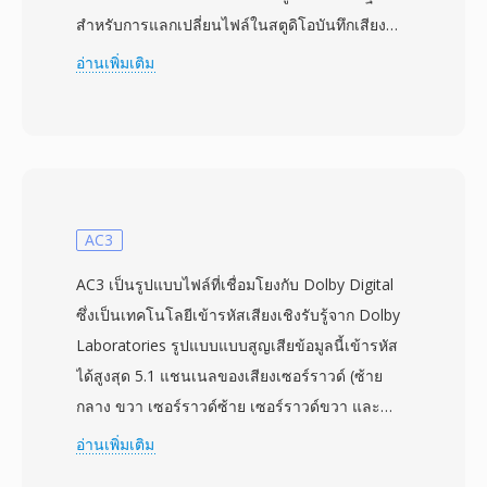
สำหรับการแลกเปลี่ยนไฟล์ในสตูดิโอบันทึกเสียง
ระดับมืออาชีพ โดยเฉพาะบนระบบ Macintosh จัด
อ่านเพิ่มเติม
เก็บเสียง linear PCM แบบไม่บีบอัดที่ความละเอียด
สูงสุด 24 บิต พร้อมอัตราสุ่มตัวอย่างที่ใช้ในการผลิต
ระดับมืออาชีพ (44.1, 48, 88.2 และ 96 kHz)
ลักษณะทางเทคนิคที่โดดเด่นคือการพึ่งพา resource
fork ของ Mac OS คลาสสิกสำหรับเมทาดาทา
สำคัญ — อัตราสุ่มตัวอย่าง ความลึกบิต และการ
AC3
กำหนดค่าช่องสัญญาณ — ในขณะที่ข้อมูลเสียงอยู่
AC3 เป็นรูปแบบไฟล์ที่เชื่อมโยงกับ Dolby Digital
ใน data fork การออกแบบนี้ทำงานได้อย่างสวยงาม
ซึ่งเป็นเทคโนโลยีเข้ารหัสเสียงเชิงรับรู้จาก Dolby
ภายในระบบนิเวศ Mac แต่สร้างความท้าทายด้าน
Laboratories รูปแบบแบบสูญเสียข้อมูลนี้เข้ารหัส
ความเข้ากันได้เมื่อย้ายไฟล์ไปยัง Windows หรือ
ได้สูงสุด 5.1 แชนเนลของเสียงเซอร์ราวด์ (ซ้าย
Unix ข้อดีสำคัญคือ SD2 รองรับช่องสัญญาณหลาย
กลาง ขวา เซอร์ราวด์ซ้าย เซอร์ราวด์ขวา และ
ช่องในไฟล์เดียวและผสานรวมอย่างแน่นแฟ้นกับ
LFE) ลงในบิตสตรีมที่มีอัตราโดยทั่วไประหว่าง 192
อ่านเพิ่มเติม
สภาพแวดล้อมการตัดต่อ Pro Tools ทำให้สามารถ
ถึง 640 kbps อัลกอริทึมใช้ modified discrete
ตัดต่อแบบ non-destructive ตามภูมิภาคได้ รูปแบบ