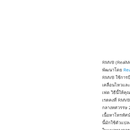
RMVB (RealMed
พัฒนาโดย
Re
RMVB ใช้การบี
เคลื่อนไหวและ
เฟด วิธีนี้ให้ค
เรตคงที่ RMVB
กลางทศวรรษ 20
เนื้อหาโทรทัศ
นี้มักใช้ตัวแป