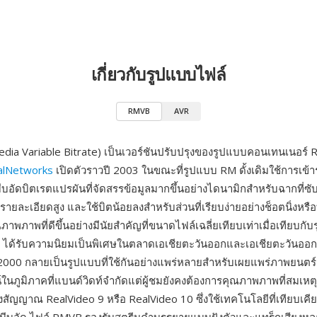
เกี่ยวกับรูปแบบไฟล์
RMVB
AVR
ia Variable Bitrate) เป็นเวอร์ชันปรับปรุงของรูปแบบคอนเทนเนอร์ Re
alNetworks
เปิดตัวราวปี 2003 ในขณะที่รูปแบบ RM ดั้งเดิมใช้การเข้าร
บอัดบิตเรตแปรผันที่จัดสรรข้อมูลมากขึ้นอย่างไดนามิกสำหรับฉากที่ซับ
รายละเอียดสูง และใช้บิตน้อยลงสำหรับส่วนที่เรียบง่ายอย่างช็อตนิ่งหร
ุณภาพภาพที่ดีขึ้นอย่างมีนัยสำคัญที่ขนาดไฟล์เฉลี่ยเทียบเท่าเมื่อเทียบกับรุ
 ได้รับความนิยมเป็นพิเศษในตลาดเอเชียตะวันออกและเอเชียตะวันออกเ
00 กลายเป็นรูปแบบที่ใช้กันอย่างแพร่หลายสำหรับเผยแพร่ภาพยนตร์เ
น์ในภูมิภาคที่แบนด์วิดท์จำกัดแต่ผู้ชมยังคงต้องการคุณภาพภาพที่สมเห
ลงสัญญาณ RealVideo 9 หรือ RealVideo 10 ซึ่งใช้เทคโนโลยีที่เทียบเคี