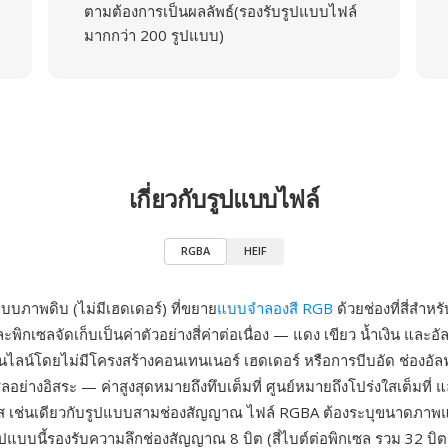
ตามต้องการเป็นผลลัพธ์(รองรับรูปแบบไฟล์
มากกว่า 200 รูปแบบ)
เกี่ยวกับรูปแบบไฟล์
RGBA
HEIF
บบภาพดิบ (ไม่มีเฮดเดอร์) ที่ขยาย
แบบจำลองสี RGB
ด้วยช่องที่สี่สำห
พิกเซลจัดเก็บเป็นค่าตัวอย่างสี่ค่าต่อเนื่อง — แดง เขียว น้ำเงิน และอ
ลน์โดยไม่มีโครงสร้างคอนเทนเนอร์ เฮดเดอร์ หรือการบีบอัด ช่องอั
อย่างอิสระ — ค่าสูงสุดหมายถึงทึบเต็มที่ ศูนย์หมายถึงโปร่งใสเต็มที่ 
งใส เช่นเดียวกับรูปแบบสามช่องสัญญาณ ไฟล์ RGBA ต้องระบุขนาดภาพ
แบบนี้รองรับความลึกช่องสัญญาณ 8 บิต (สี่ไบต์ต่อพิกเซล รวม 32 บิต