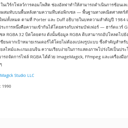
ในเวิร์กโฟลว์การคอมโพสิต ช่องอัลฟาทำให้สามารถดำเนินการซ้อนเลเยอ
กผสมทับบนพื้นหลังตามความทึบต่อพิกเซล — พื้นฐานทางคณิตศาสตร์
หม่ทั้งหมด ตามที่ Porter และ Duff อธิบายในบทความสำคัญปี 1984 เร
ประการหนึ่งคือความเข้ากันได้โดยตรงกับเฟรมบัฟเฟอร์ — ฮาร์ดแวร์ G
ซล RGBA 32 บิตโดยตรง ดังนั้นข้อมูล RGBA ดิบสามารถอัปโหลดไปย
ือเขียนจากเป้าหมายเรนเดอร์ได้โดยไม่ต้องแปลงรูปแบบ ซึ่งสำคัญสำหร
ียลไทม์และเกมเอนจิน ความเรียบง่ายในการแสดงภาพโปร่งใสเป็นประโยช
ารถจัดการไฟล์ RGBA ได้ด้วย ImageMagick, FFmpeg และเครื่องมือ
ๆ
Magick Studio LLC
: 1990