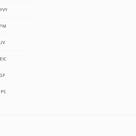
UYVY
XPM
YUV
EIC
RGF
IPS