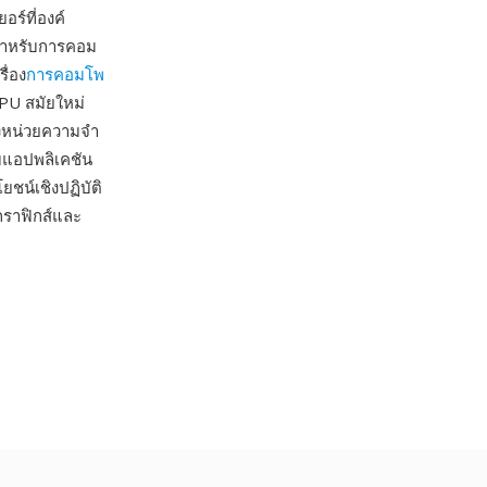
ร์ที่องค์
สำหรับการคอม
ื่อง
การคอมโพ
PU สมัยใหม่
ังหน่วยความจำ
ับแอปพลิเคชัน
น์เชิงปฏิบัติ
กราฟิกส์และ