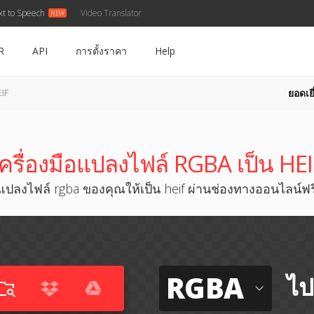
xt to Speech
Video Translator
R
API
การตั้งราคา
Help
ยอดเยี
IF
เครื่องมือแปลงไฟล์ RGBA เป็น HEI
แปลงไฟล์ rgba ของคุณให้เป็น heif ผ่านช่องทางออนไลน์ฟร
RGBA
ไป