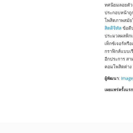
ทศนิยมลอยตัว 
ประกอบหน้าถู
โพสิตภาพสมัยใ
สิตดิจิทัล
ข้อดี
ประมวลผลพิกเ
เท็กซ์เจอร์หร
กราฟิกส์แบบเร
อีกประการ สาม
คอมโพสิตต่าง 
ผู้พัฒนา
:
Image
เผยแพร่ครั้งแรก