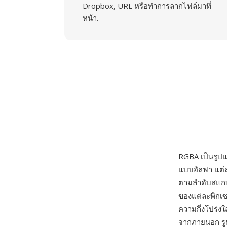
Dropbox, URL หรือทำการลากไฟล์มาที่
หน้า.
RGBA เป็นรูปแ
แบบอัลฟา แต่ละ
ตามลำดับสแกนไ
ของแต่ละพิกเซล
ความกึ่งโปร่
จากภายนอก รูป