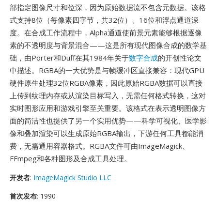
部指定图像尺寸和位深，因为原始数据流不包含元数据。该格
式支持8位（每像素四字节，共32位）、16位和浮点通道深
度。在合成工作流程中，Alpha通道使前景元素能够根据逐像
素的不透明度与背景混合——这是所有现代图像合成的数学基
础，由Porter和Duff在其1984年关于
数字合成
的开创性论文
中描述。RGBA的一大优势是与帧缓冲区直接兼容：现代GPU
硬件原生处理32位RGBA像素，因此原始RGBA数据可以直接
上传到纹理内存或从渲染目标写入，无需任何格式转换，这对
实时图形应用和游戏引擎至关重要。该格式在表示透明图像方
面的简洁性也提供了另一个实用优势——科学可视化、医学影
像和叠加渲染可以生成原始RGBA输出，下游任何工具都能消
费，无需通用容器格式。RGBA文件可由ImageMagick、
FFmpeg和各种图形及合成工具处理。
开发者
:
ImageMagick Studio LLC
首次发布
: 1990