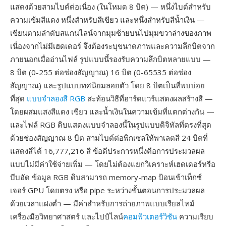
แสดงด้วยสามไบต์ต่อเนื่อง (ในโหมด 8 บิต) — หนึ่งไบต์สำหรับ
ความเข้มสีแดง หนึ่งสำหรับสีเขียว และหนึ่งสำหรับสีน้ำเงิน —
เขียนตามลำดับสแกนไลน์จากมุมซ้ายบนไปมุมขวาล่างของภาพ
เนื่องจากไม่มีเฮดเดอร์ จึงต้องระบุขนาดภาพและความลึกบิตจาก
ภายนอกเมื่ออ่านไฟล์ รูปแบบนี้รองรับความลึกบิตหลายแบบ —
8 บิต (0-255 ต่อช่องสัญญาณ) 16 บิต (0-65535 ต่อช่อง
สัญญาณ) และรูปแบบทศนิยมลอยตัว โดย 8 บิตเป็นที่พบบ่อย
ที่สุด
แบบจำลองสี RGB
สะท้อนวิธีที่ฮาร์ดแวร์แสดงผลสร้างสี —
โดยผสมแสงสีแดง เขียว และน้ำเงินในความเข้มที่แตกต่างกัน —
และไฟล์ RGB ดิบแสดงแบบจำลองนี้ในรูปแบบดิจิทัลที่ตรงที่สุด
ด้วยช่องสัญญาณ 8 บิต สามไบต์ต่อพิกเซลให้พาเลตสี 24 บิตที่
แสดงสีได้ 16,777,216 สี ข้อดีประการหนึ่งคือการประมวลผล
แบบไม่มีค่าใช้จ่ายเพิ่ม — โดยไม่ต้องแยกวิเคราะห์เฮดเดอร์หรือ
บีบอัด ข้อมูล RGB ดิบสามารถ memory-map ป้อนเข้าเท็กซ์
เจอร์ GPU โดยตรง หรือ pipe ระหว่างขั้นตอนการประมวลผล
ด้วยเวลาแฝงต่ำ — มีค่าสำหรับการถ่ายภาพแบบเรียลไทม์
เครื่องมือวิทยาศาสตร์ และไปป์ไลน์
คอมพิวเตอร์วิชัน
ความเรียบ