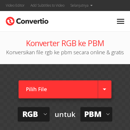
Video Editor
Add Subtitles to Video
Selanjutnya
Konverter RGB ke PBM
Konversikan file rgb ke pbm secara online & gratis
Pilih File
RGB
PBM
untuk