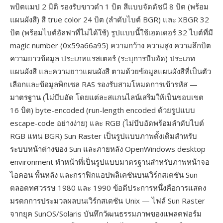
พบิตแมป 2 มิติ รองรับขาวดำ 1 บิต สีแบบจัดดัชนี 8 บิต (พร้อม
แผนผังสี) สี true color 24 บิต (ลำดับไบต์ BGR) และ XBGR 32
บิต (พร้อมไบต์อัลฟาที่ไม่ได้ใช้) รูปแบบนี้ใช้เฮดเดอร์ 32 ไบต์ที่มี
magic number (0x59a66a95) ความกว้าง ความสูง ความลึกบิต
ความยาวข้อมูล ประเภทแรสเตอร์ (ระบุการบีบอัด) ประเภท
แผนผังสี และความยาวแผนผังสี ตามด้วยข้อมูลแผนผังสีที่เป็นตัว
เลือกและข้อมูลพิกเซล RAS รองรับสามโหมดการเข้ารหัส —
มาตรฐาน (ไม่บีบอัด โดยแต่ละสแกนไลน์เสริมให้เป็นขอบเขต
16 บิต) byte-encoded (run-length encoded ด้วยรูปแบบ
escape-code อย่างง่าย) และ RGB (ไม่บีบอัดพร้อมลำดับไบต์
RGB แทน BGR) Sun Raster เป็นรูปแบบภาพดั้งเดิมสำหรับ
ระบบหน้าต่างของ Sun และภายหลัง OpenWindows desktop
environment ทำหน้าที่เป็นรูปแบบมาตรฐานสำหรับภาพหน้าจอ
ไอคอน พื้นหลัง และกราฟิกแอปพลิเคชันบนเวิร์กสเตชัน Sun
ตลอดทศวรรษ 1980 และ 1990 ข้อดีประการหนึ่งคือการแสดง
มรดกการประมวลผลบนเวิร์กสเตชัน Unix — ไฟล์ Sun Raster
จากยุค SunOS/Solaris บันทึกวัฒนธรรมภาพของแพลตฟอร์ม