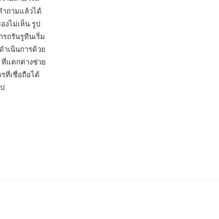
ำถามแล้วได้
องไม่เห็น รูป
รันรูทีนเริ่ม
ดำเนินการด้วย
ที่แตกต่างช่วย
่เชื่อถือได้
อป