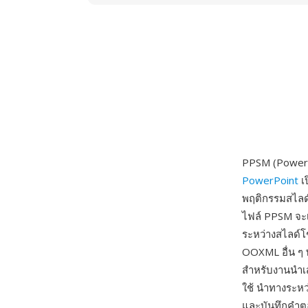
PPSM (PowerP
PowerPoint
เ
พฤติกรรมสไลด
ไฟล์ PPSM จะเ
ระหว่างสไลด์โช
OOXML อื่น ๆ 
สำหรับงานนำเ
ใช้ นำทางระหว
และบันทึกคำต