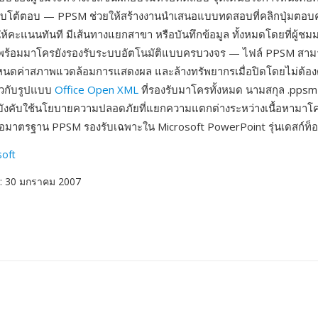
โต้ตอบ — PPSM ช่วยให้สร้างงานนำเสนอแบบทดสอบที่คลิกปุ่มตอบค
้คะแนนทันที มีเส้นทางแยกสาขา หรือบันทึกข้อมูล ทั้งหมดโดยที่ผู้ชมม
พร้อมมาโครยังรองรับระบบอัตโนมัติแบบครบวงจร — ไฟล์ PPSM สามารถ
กำหนดค่าสภาพแวดล้อมการแสดงผล และล้างทรัพยากรเมื่อปิดโดยไม่ต้อง
ยวกับรูปแบบ
Office Open XML
ที่รองรับมาโครทั้งหมด นามสกุล .ppsm 
บบังคับใช้นโยบายความปลอดภัยที่แยกความแตกต่างระหว่างเนื้อหามาโครที
มาตรฐาน PPSM รองรับเฉพาะใน Microsoft PowerPoint รุ่นเดสก์ท็
soft
: 30 มกราคม 2007