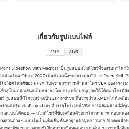
เกี่ยวกับรูปแบบไฟล์
PPSM
AZW3
oint Slideshow with Macros) เป็นรูปแบบสไลด์โชว์ที่รองรับมาโคร
ปิดตัวพร้อม Office 2007 เป็นส่วนหนึ่งของตระกูล Office Open XM
์โชว์อัตโนมัติของ PPSX กับความสามารถด้านมาโคร VBA ของ PPTM
ข้าสู่โหมดนำเสนอเต็มหน้าจอโดยตรง พร้อมอนุญาตให้โค้ดมาโครที่ฝั
ว์ รูปแบบนี้มีโครงสร้างเป็น ZIP archive ที่บรรจุส่วน XML สไลด์เหมื
พร้อมสตรีม vbaProject.bin ที่บรรจุโปรเจกต์ VBA การผสมผสานนี้มีคุณ
สนอแบบโต้ตอบ — สไลด์โชว์ที่ขับเคลื่อนด้วยมาโครสามารถตอบสนองต่
่างส่วนต่าง ๆ แบบไม่เป็นเชิงเส้น ค้นหาฐานข้อมูลภายนอก อัปเดตเนื้อ
อบของผู้ชมระหว่างเซสชันฝึกอบรมหรือทดสอบ จุดเด่นประการหนึ่งคื