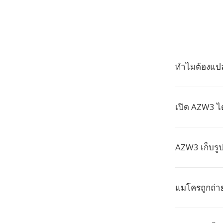
ทำไมต้องแป
เปิด AZW3 ได
AZW3 เก็บรูป
แมโครถูกถ่า