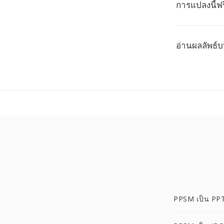
การแปลงนี้ฟร
อ่านผลลัพธ์บ
PPSM เป็น PP