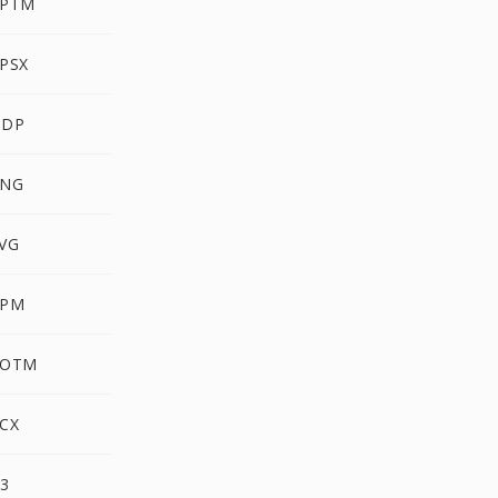
PPTM
PPSX
ODP
PNG
SVG
PPM
POTM
PCX
G3