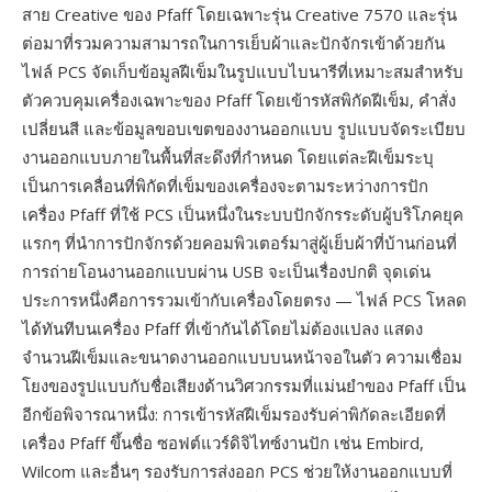
สาย Creative ของ Pfaff โดยเฉพาะรุ่น Creative 7570 และรุ่น
ต่อมาที่รวมความสามารถในการเย็บผ้าและปักจักรเข้าด้วยกัน
ไฟล์ PCS จัดเก็บข้อมูลฝีเข็มในรูปแบบไบนารีที่เหมาะสมสำหรับ
ตัวควบคุมเครื่องเฉพาะของ Pfaff โดยเข้ารหัสพิกัดฝีเข็ม, คำสั่ง
เปลี่ยนสี และข้อมูลขอบเขตของงานออกแบบ รูปแบบจัดระเบียบ
งานออกแบบภายในพื้นที่สะดึงที่กำหนด โดยแต่ละฝีเข็มระบุ
เป็นการเคลื่อนที่พิกัดที่เข็มของเครื่องจะตามระหว่างการปัก
เครื่อง Pfaff ที่ใช้ PCS เป็นหนึ่งในระบบปักจักรระดับผู้บริโภคยุค
แรกๆ ที่นำการปักจักรด้วยคอมพิวเตอร์มาสู่ผู้เย็บผ้าที่บ้านก่อนที่
การถ่ายโอนงานออกแบบผ่าน USB จะเป็นเรื่องปกติ จุดเด่น
ประการหนึ่งคือการรวมเข้ากับเครื่องโดยตรง — ไฟล์ PCS โหลด
ได้ทันทีบนเครื่อง Pfaff ที่เข้ากันได้โดยไม่ต้องแปลง แสดง
จำนวนฝีเข็มและขนาดงานออกแบบบนหน้าจอในตัว ความเชื่อม
โยงของรูปแบบกับชื่อเสียงด้านวิศวกรรมที่แม่นยำของ Pfaff เป็น
อีกข้อพิจารณาหนึ่ง: การเข้ารหัสฝีเข็มรองรับค่าพิกัดละเอียดที่
เครื่อง Pfaff ขึ้นชื่อ ซอฟต์แวร์ดิจิไทซ์งานปัก เช่น Embird,
Wilcom และอื่นๆ รองรับการส่งออก PCS ช่วยให้งานออกแบบที่